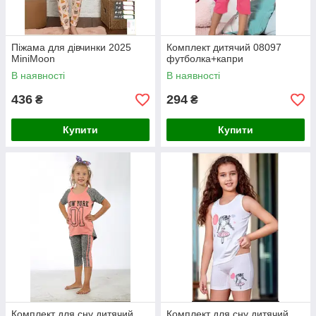
Піжама для дівчинки 2025
Комплект дитячий 08097
MiniMoon
футболка+капри
В наявності
В наявності
436
294
₴
₴
Купити
Купити
Комплект для сну дитячий
Комплект для сну дитячий