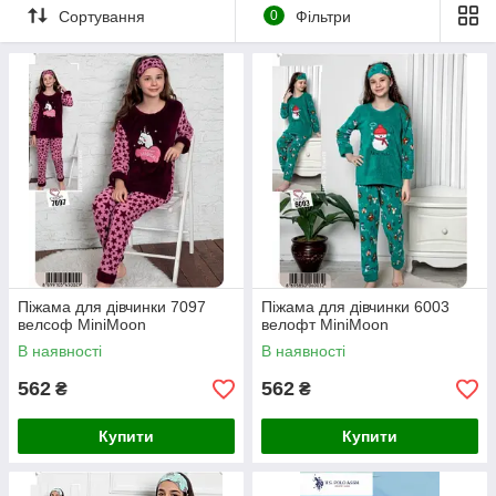
Сортування
0
Фільтри
Піжама для дівчинки 7097
Піжама для дівчинки 6003
велсоф MiniMoon
велофт MiniMoon
В наявності
В наявності
562
562
₴
₴
Купити
Купити