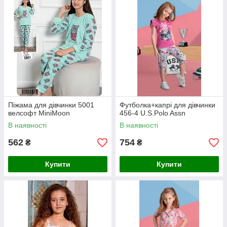
Піжама для дівчинки 5001
Футболка+капрі для дівчинки
велсофт MiniMoon
456-4 U.S.Polo Assn
В наявності
В наявності
562
754
₴
₴
Купити
Купити