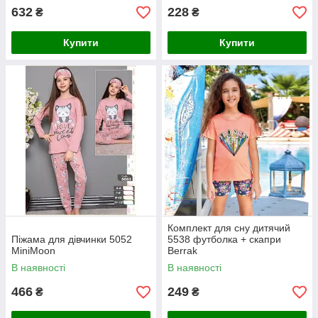
632
228
₴
₴
Купити
Купити
Комплект для сну дитячий
Піжама для дівчинки 5052
5538 футболка + скапри
MiniMoon
Berrak
В наявності
В наявності
466
249
₴
₴