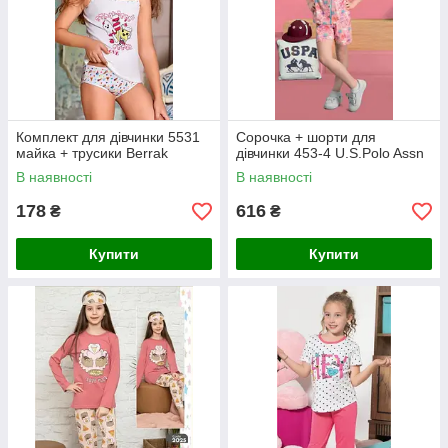
Комплект для дівчинки 5531
Сорочка + шорти для
майка + трусики Berrak
дівчинки 453-4 U.S.Polo Assn
В наявності
В наявності
178
616
₴
₴
Купити
Купити