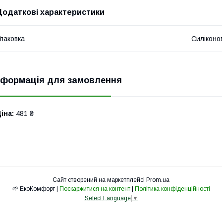
Додаткові характеристики
паковка
Силіконо
нформація для замовлення
іна:
481 ₴
Сайт створений на маркетплейсі
Prom.ua
🌱 ЕкоКомфорт |
Поскаржитися на контент
|
Політика конфіденційності
Select Language
▼