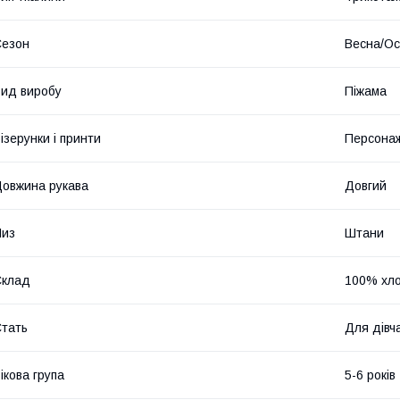
Сезон
Весна/Ос
ид виробу
Піжама
ізерунки і принти
Персонаж
овжина рукава
Довгий
Низ
Штани
Склад
100% хло
тать
Для дівч
ікова група
5-6 років