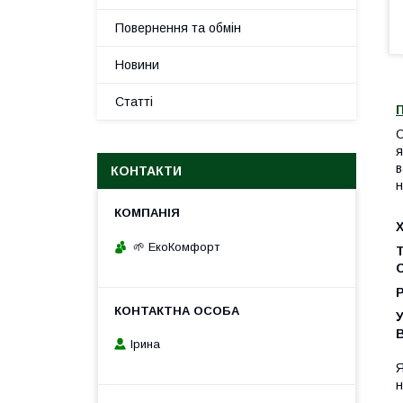
Повернення та обмін
Новини
Статті
С
я
в
КОНТАКТИ
н
🌱 ЕкоКомфорт
Т
У
Ірина
Я
н