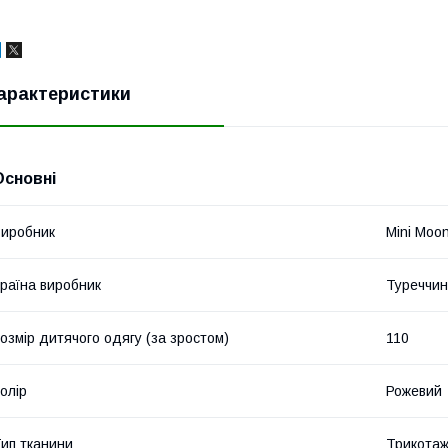
арактеристики
Основні
иробник
Mini Moo
раїна виробник
Туреччи
озмір дитячого одягу (за зростом)
110
олір
Рожевий
ип тканини
Трикота