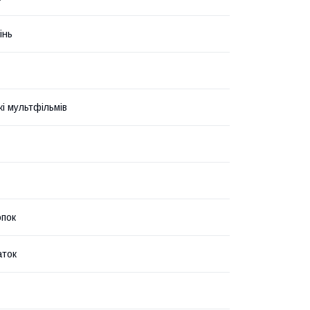
інь
і мультфільмів
пок
аток