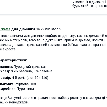
У компанії підключені
будь-який товар не п
Піжама
для дівчинки 3456 MiniMoon
тильна піжама для дівчинки підійде як для сну, так і як домашній 
кісних матеріалів, тому вона дуже м'яка, приємна до тіла, носити 
ажлива деталь - трикотажний комплект не боїться частого прання і
е виросте.
Характеристики:
канина:
Турецький трикотаж
Склад:
95% бавовна, 5% бавовна
Розмір:
4-5 років
(ріст 104-110)
паковка:
фірмова ПВХ
Виробник
: Туреччина
кщо Ви сумніваєтеся в правильності вибору розміру піжами для ді
аших менеджерів.