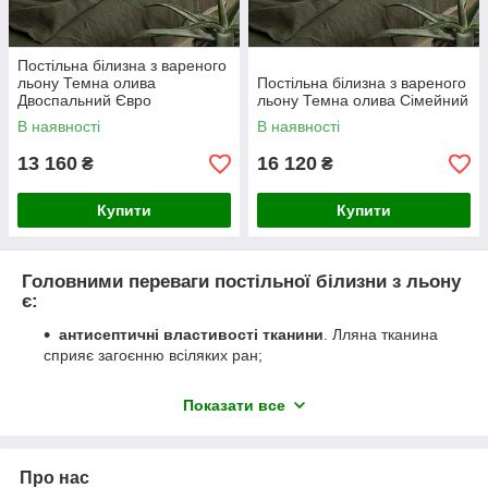
Постільна білизна з вареного
льону Темна олива
Постільна білизна з вареного
Двоспальний Євро
льону Темна олива Сімейний
В наявності
В наявності
13 160
16 120
₴
₴
Купити
Купити
Головними переваги постільної білизни з льону
є:
антисептичні властивості тканини
. Лляна тканина
сприяє загоєнню всіляких ран;
високі гігроскопічні властивості. Льон добре
пропускає повітря, вбирає і відводить вологу від тіла;
Показати все
терморегуляція
. Сприяє оптимальному
температурному режиму для тіла, у спеку добре
охолоджує, в прохолодне час зігріває;
Про нас