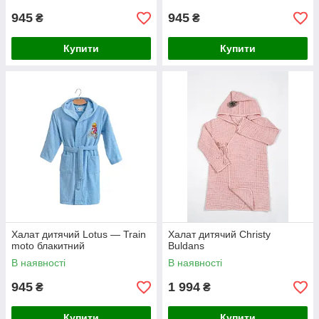
945
945
₴
₴
Купити
Купити
Халат дитячий Lotus — Train
Халат дитячий Christy
moto блакитний
Buldans
В наявності
В наявності
945
1 994
₴
₴
Купити
Купити