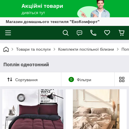
Магазин домашнього текстиля "ЕкоКомфорт"
Товари та послуги
Комплекти постільної білизни
Поп
Поплін однотонний
Сортування
0
Фільтри