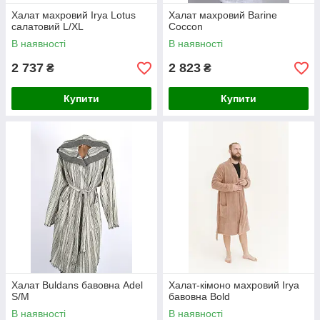
Халат махровий Irya Lotus
Халат махровий Barine
салатовий L/XL
Coccon
В наявності
В наявності
2 737
2 823
₴
₴
Купити
Купити
Халат Buldans бавовна Adel
Халат-кімоно махровий Irya
S/M
бавовна Bold
В наявності
В наявності