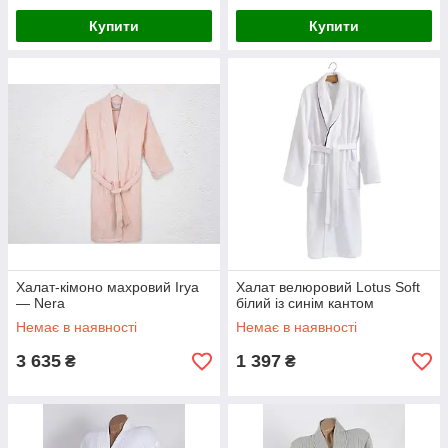
Купити
Купити
Халат-кімоно махровий Irya
Халат велюровий Lotus Soft
— Nera
білий із синім кантом
Немає в наявності
Немає в наявності
3 635
1 397
₴
₴