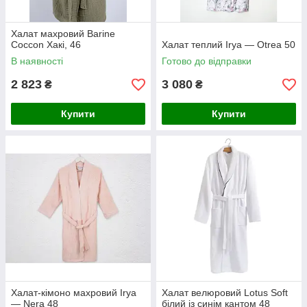
Халат махровий Barine
Coccon Хакі, 46
Халат теплий Irya — Otrea 50
В наявності
Готово до відправки
2 823
3 080
₴
₴
Купити
Купити
Халат-кімоно махровий Irya
Халат велюровий Lotus Soft
— Nera 48
білий із синім кантом 48