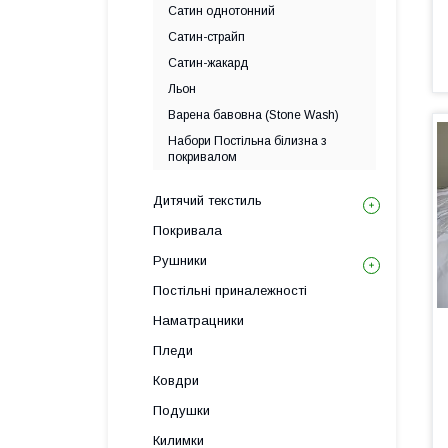
Сатин однотонний
Сатин-страйп
Сатин-жакард
Льон
Варена бавовна (Stone Wash)
Набори Постільна білизна з
покривалом
Дитячий текстиль
Покривала
Рушники
Постільні приналежності
Наматрацники
Пледи
Ковдри
Подушки
Килимки