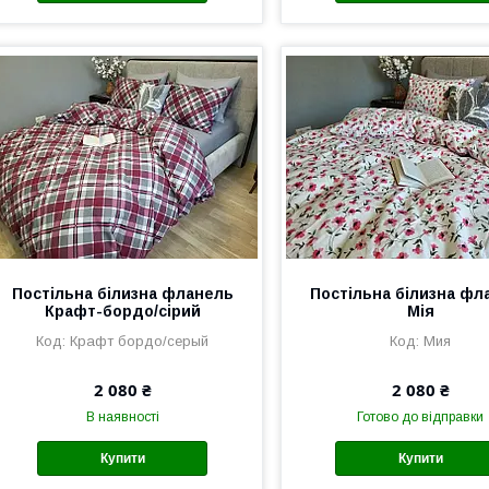
Постільна білизна фланель
Постільна білизна фл
Крафт-бордо/сірий
Мія
Крафт бордо/серый
Мия
2 080 ₴
2 080 ₴
В наявності
Готово до відправки
Купити
Купити