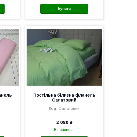
Купити
анель
Постільна білизна фланель
Салатовий
Салатовий
2 080 ₴
В наявності