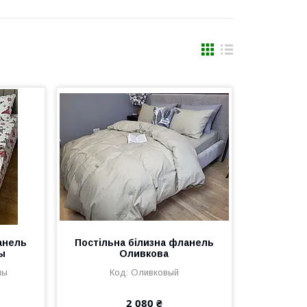
анель
Постільна білизна фланель
ы
Оливкова
мы
Оливковый
2 080 ₴