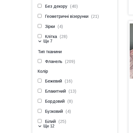
Без декору
40
Геометричні візерунки
21
Зірки
4
Клітка
28
Ще 7
Тип тканини
Фланель
209
Колір
Бежевий
16
Блакитний
13
Бордовий
8
Бузковий
4
Білий
25
Ще 12