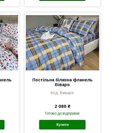
анель
Постільна білизна фланель
Віваро
Виваро
2 080 ₴
Готово до відправки
Купити