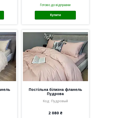
Готово до відправки
Купити
анель
Постільна білизна фланель
Пудрова
Пудровый
2 080 ₴