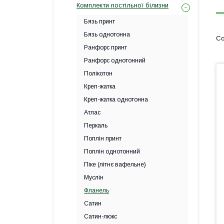
Комплекти постільної білизни
Бязь принт
Бязь однотонна
Ранфорс принт
Ранфорс однотонний
Полікотон
Креп-жатка
Креп-жатка однотонна
Атлас
Перкаль
Поплін принт
Поплін однотонний
Піке (літнє вафельне)
Муслін
Фланель
Сатин
Сатин-люкс