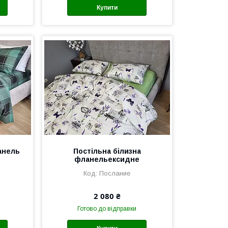
Купити
анель
Постільна білизна
фланельексидне
Послание
2 080 ₴
Готово до відправки