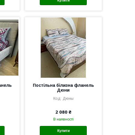
Купити
анель
Постільна білизна фланель
Дюни
Дюны
2 080 ₴
В наявності
Купити