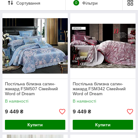
коли працюють джерела штучного опалення. Жакард, дуже
Сортування
0
Фільтри
сприятливо впливають на сон, регулюючи уві сні нашу з вами
температуру тіла.
Постільна білизна сатин-
Постільна білизна сатин-
жакард FSM507 Сімейний
жакард FSM342 Сімейний
Word of Dream
Word of Dream
В наявності
В наявності
9 449
9 449
₴
₴
Купити
Купити