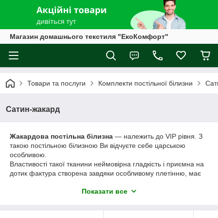
Магазин домашнього текстиля "ЕкоКомфорт"
Товари та послуги
Комплекти постільної білизни
Сат
Сатин-жакард
Жакардова постільна білизна
― належить до VIP рівня. З
такою постільною білизною Ви відчуєте себе царською
особливою.
Властивості такої тканини неймовірна гладкість і приємна на
дотик фактура створена завдяки особливому плетінню, має
дуже багатий і яскравий вигляд. Натуральні тканини, які
Показати все
входять до складу жакарду, а також завдяки особливій його
щільності, дають змогу вбирати всю зайву вологу і відводити
електричне поле на ліжку. Це особливо необхідно взимку,