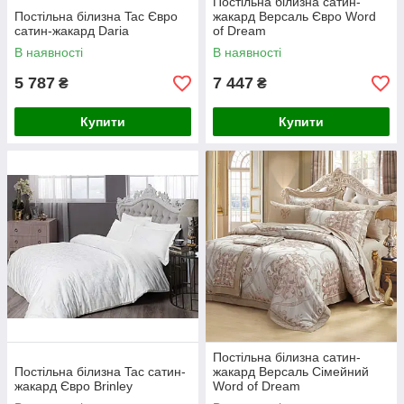
Постільна білизна сатин-
Постільна білизна Tac Євро
жакард Версаль Євро Word
сатин-жакард Daria
of Dream
В наявності
В наявності
5 787
7 447
₴
₴
Купити
Купити
Постільна білизна сатин-
Постільна білизна Tac сатин-
жакард Версаль Сімейний
жакард Євро Brinley
Word of Dream