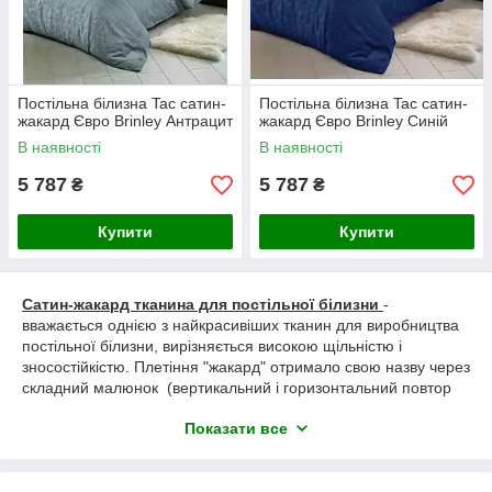
Постільна білизна Tac сатин-
Постільна білизна Tac сатин-
жакард Євро Brinley Антрацит
жакард Євро Brinley Синій
В наявності
В наявності
5 787
5 787
₴
₴
Купити
Купити
Сатин-жакард тканина для постільної білизни
-
вважається однією з найкрасивіших тканин для виробництва
постільної білизни, вирізняється високою щільністю і
зносостійкістю. Плетіння "жакард" отримало свою назву через
складний малюнок (вертикальний і горизонтальний повтор
малюнка), який досягається в ткачності за допомогою
Показати все
переплетення ниток у заздалегідь певному порядку, який
закладається в пам'ять верстата. І, що важливо, тільки під
час жакардового способу плетіння досягається максимальна