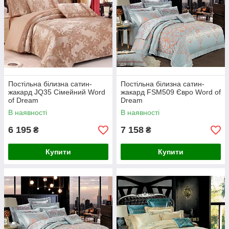
Постільна білизна сатин-
Постільна білизна сатин-
жакард JQ35 Сімейний Word
жакард FSM509 Євро Word of
of Dream
Dream
В наявності
В наявності
6 195
7 158
₴
₴
Купити
Купити