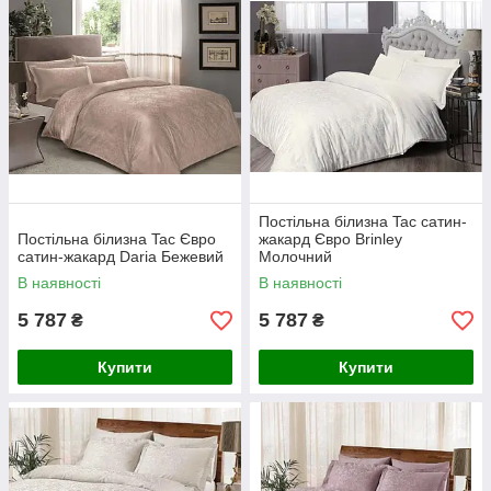
Постільна білизна Tac сатин-
Постільна білизна Tac Євро
жакард Євро Brinley
сатин-жакард Daria Бежевий
Молочний
В наявності
В наявності
5 787
5 787
₴
₴
Купити
Купити