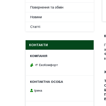
Повернення та обмін
Новини
Статті
К
КОНТАКТИ
П
а
Ф
в
🌱 ЕкоКомфорт
Т
Щ
Ірина
_