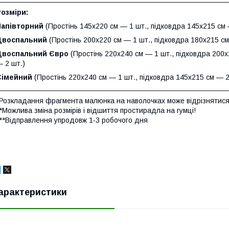
озміри:
Напівторний
(Простінь 145х220 см — 1 шт., підковдра 145х215 см 
Двоспальний
(Простінь 200х220 см — 1 шт., підковдра 180х215 см
Двоспальний Євро
(Простінь 220х240 см — 1 шт., підковдра 200х
 2 шт.)
Сімейний
(Простінь 220х240 см — 1 шт., підковдра 145х215 см — 2
_______________________________________________________
Розкладання фрагмента малюнка на наволочках може відрізнятися
*Можлива зміна розмірів і відшиття простирадла на гумці!
**Відправлення упродовж 1-3 робочого дня
арактеристики