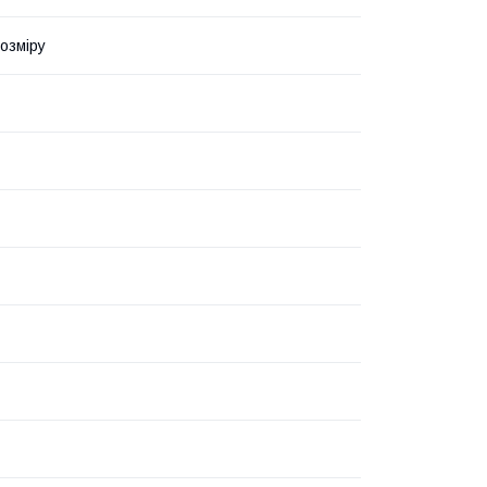
озміру