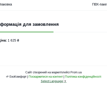
паковка
ПВХ-паке
нформація для замовлення
іна:
1 625 ₴
Сайт створений на маркетплейсі
Prom.ua
🌱 ЕкоКомфорт |
Поскаржитися на контент
|
Політика конфіденційності
Select Language
▼