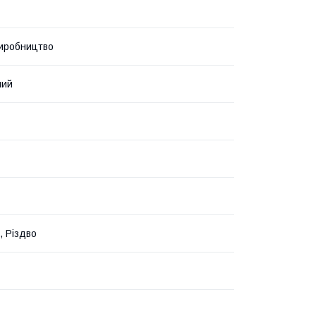
иробництво
ний
, Різдво