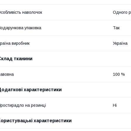
собливість наволочок
Одного р
одарункова упаковка
Так
раїна виробник
Україна
Склад тканини
авовна
100 %
Додаткові характеристики
ростирадло на резинці
Ні
Користувацькі характеристики