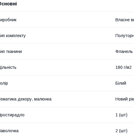
Основні
иробник
Власне в
ип комплекту
Полутор
ип тканини
Фланель
ільність
180 г/м2
олір
Білий
ематика декору, малюнка
Новий рік
Простирадло
1 (шт)
аволочка
2 (шт)