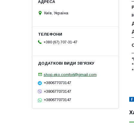
Р
Київ, Україна
—
+380 (67) 707-31-47
_
*
*
*
shop.eko.comfort@gmail.com
+380677073147
+380677073147
+380677073147
Х