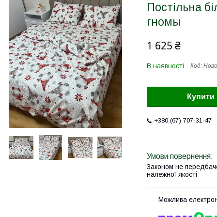
Постільна б
гномы
1 625 ₴
В наявності
Код:
Ново
Купити
+380 (67) 707-31-47
Законом не передбач
належної якості