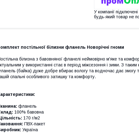
У компанії підключені
будь-який товар не п
омплект постільної білизни фланель Новорічні гноми
остільна білизна з бавовняної фланелі неймовірно м'яке та комфор
ктуальним у використанні стає в період міжсезоння і зими. З таки
ланель (байка) дуже добре вбирає вологу та водночас дає змогу т
ашій спальні особливого затишку та комфорту.
Характеристики:
канина:
фланель
Склад:
100% бавовна
ільність:
170 г/м2
Паковання:
ПВХ-пакет
Виробник:
Україна
_______________________________________________________