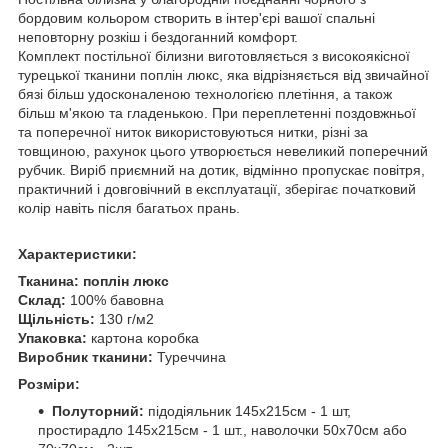
бордовим кольором створить в інтер'єрі вашої спальні
неповторну розкіш і бездоганний комфорт.
Комплект постільної білизни виготовляється з високоякісної
турецької тканини поплін люкс, яка відрізняється від звичайної
бязі більш удосконаленою технологією плетіння, а також
більш м'якою та гладенькою. При переплетенні поздовжньої
та поперечної ниток використовуються нитки, різні за
товщиною, рахунок цього утворюється невеликий поперечний
рубчик. Виріб приємний на дотик, відмінно пропускає повітря,
практичний і довговічний в експлуатації, зберігає початковий
колір навіть після багатьох прань.
Характеристики:
Тканина:
поплін люкс
Склад:
100% бавовна
Щільність:
130 г/м2
Упаковка:
картона коробка
Виробник тканини:
Туреччина
Розміри:
Полуторний:
підодіяльник 145х215см - 1 шт,
простирадло 145х215см - 1 шт., наволочки 50х70см або