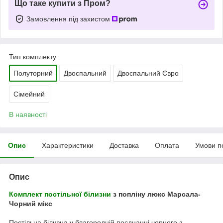
Що таке купити з Пром?
Замовлення під захистом
Тип комплекту
Полуторний
Двоспальний
Двоспальний Євро
Сімейний
В наявності
Опис
Характеристики
Доставка
Оплата
Умови п
Опис
Комплект постільної білизни
з попліну люкс Марсала-
Чорний мікс
Постільна білизна у благородній поєднанні чорного з