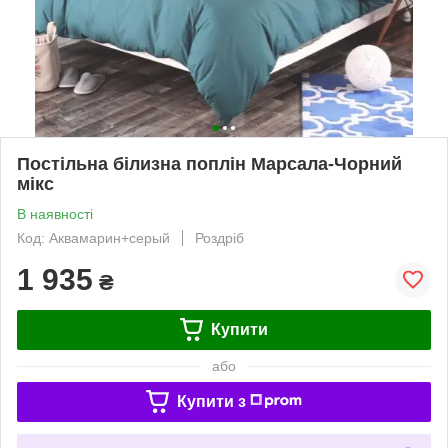
Постільна білизна поплін Марсала-Чорний
мікс
В наявності
Код: Аквамарин+серый
Роздріб
1 935
₴
Купити
або
Купити з