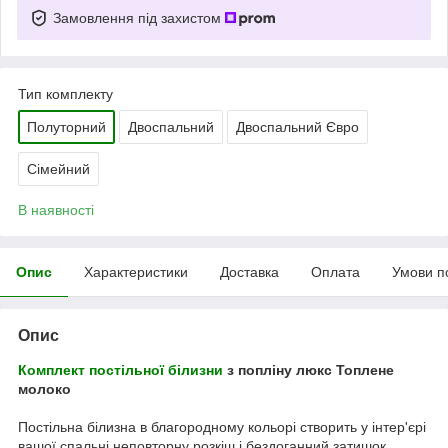
Замовлення під захистом
Тип комплекту
Полуторний
Двоспальний
Двоспальний Євро
Сімейний
В наявності
Опис
Характеристики
Доставка
Оплата
Умови п
Опис
Комплект постільної білизни
з попліну люкс Топлене
молоко
Постільна білизна в благородному кольорі створить у інтер'єрі
вашої спальні неповторну розкіш і бездоганний затишок.