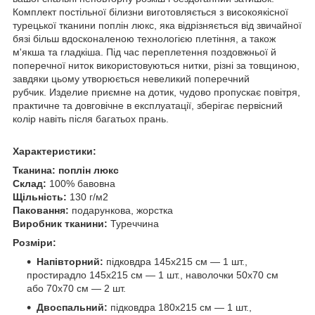
Комплект постільної білизни виготовляється з високоякісної
турецької тканини поплін люкс, яка відрізняється від звичайної
бязі більш вдосконаленою технологією плетіння, а також
м'якша та гладкіша. Під час переплетення поздовжньої й
поперечної ниток використовуються нитки, різні за товщиною,
завдяки цьому утворюється невеликий поперечний
рубчик. Изделие приємне на дотик, чудово пропускає повітря,
практичне та довговічне в експлуатації, зберігає первісний
колір навіть після багатьох прань.
Характеристики:
Тканина:
поплін люкс
Склад:
100% бавовна
Щільність:
130 г/м2
Паковання:
подарункова, жорстка
Виробник тканини:
Туреччина
Розміри:
Напівторний:
підковдра 145х215 см — 1 шт.,
простирадло 145х215 см — 1 шт., наволочки 50х70 см
або 70х70 см — 2 шт.
Двоспальний:
підковдра 180х215 см — 1 шт.,