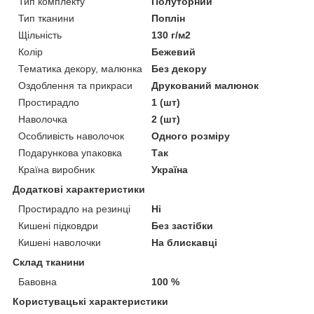
Тип комплекту
Полуторний
Тип тканини
Поплін
Щільність
130 г/м2
Колір
Бежевий
Тематика декору, малюнка
Без декору
Оздоблення та прикраси
Друкований малюнок
Простирадло
1 (шт)
Наволочка
2 (шт)
Особливість наволочок
Одного розміру
Подарункова упаковка
Так
Країна виробник
Україна
Додаткові характеристики
Простирадло на резинці
Ні
Кишені підковдри
Без застібки
Кишені наволочки
На блискавці
Склад тканини
Бавовна
100 %
Користувацькі характеристики