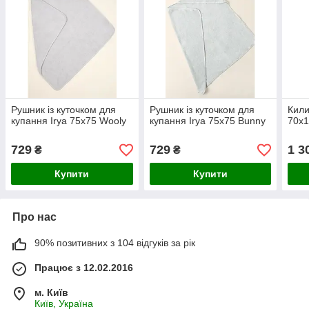
Рушник із куточком для
Рушник із куточком для
Кили
купання Irya 75х75 Wooly
купання Irya 75х75 Bunny
70х1
729
729
1 3
₴
₴
Купити
Купити
Про нас
90% позитивних з 104 відгуків за рік
Працює з 12.02.2016
м. Київ
Київ, Україна