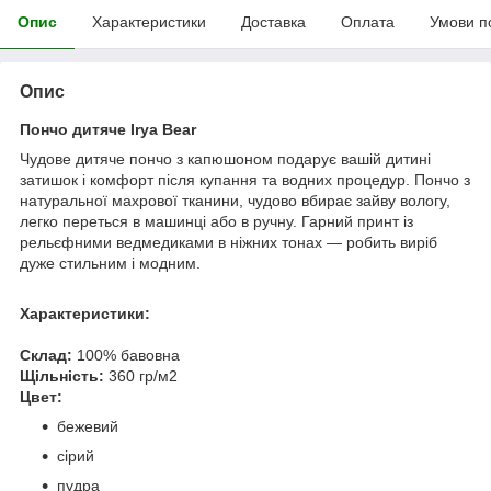
Опис
Характеристики
Доставка
Оплата
Умови п
Опис
Пончо дитяче Irya Bear
Чудове дитяче пончо з капюшоном подарує вашій дитині
затишок і комфорт після купання та водних процедур. Пончо з
натуральної махрової тканини, чудово вбирає зайву вологу,
легко переться в машинці або в ручну. Гарний принт із
рельєфними ведмедиками в ніжних тонах — робить виріб
дуже стильним і модним.
Характеристики:
Склад:
100% бавовна
Щільність:
360 гр/м2
Цвет:
бежевий
сірий
пудра