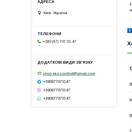
Я
н
Київ, Україна
+380 (67) 707-31-47
Х
shop.eko.comfort@gmail.com
+380677073147
В
+380677073147
+380677073147
К
В
С