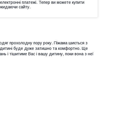
 електронні платежі. Тепер ви можете купити
окидаючи сайту.
 одяг прохолодну пору року. Піжама шиється з
 її дитині буде дуже затишно та комфортно. Ще
ь і тішитиме Вас і вашу дитину, поки вона з неї