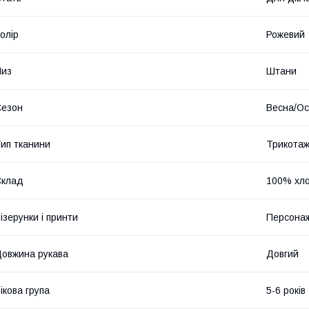
олір
Рожевий
Низ
Штани
Сезон
Весна/Ос
ип тканини
Трикота
Склад
100% хло
ізерунки і принти
Персонаж
овжина рукава
Довгий
ікова група
5-6 років