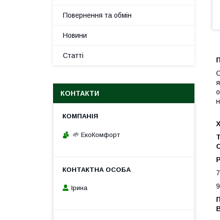
Повернення та обмін
Новини
Статті
С
я
о
КОНТАКТИ
н
🌱 ЕкоКомфорт
Т
7
9
Ірина