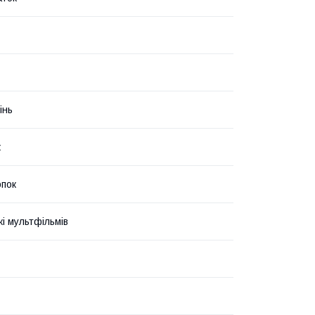
інь
ж
пок
і мультфільмів