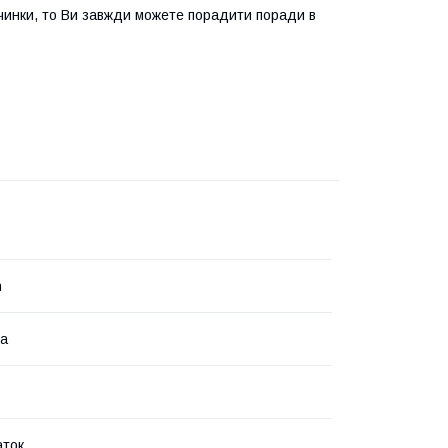
вчинки, то Ви завжди можете порадити поради в
n
на
аток