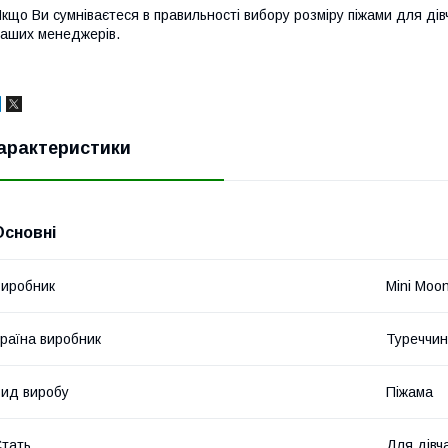
кщо Ви сумніваєтеся в правильності вибору розміру піжами для ді
аших менеджерів.
арактеристики
Основні
иробник
Mini Moo
раїна виробник
Туреччи
ид виробу
Піжама
тать
Для дівч