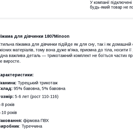
У компанії підключені
будь-який товар не п
Піжама для дівчинки 1807Minoon
тильна піжамка для дівчинки підійде як для сну, так і як домашній
кісних матеріалів, тому вона дуже м'яка, приємна до тіла, носити
дна важлива деталь — трикотажний комплект не боїться частих пран
е виросте.
Характеристики:
канина:
Турецький трикотаж
Склад:
95% бавовна, 5% бавовна
Розмір:
5-6 лет (рост 110-116)
-8 років
-10 років
Паковання:
фірмова ПВХ
Виробник
: Туреччина