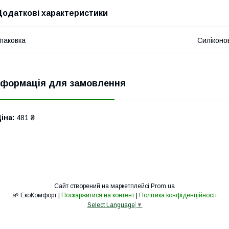
Додаткові характеристики
паковка
Силіконо
нформація для замовлення
іна:
481 ₴
Сайт створений на маркетплейсі
Prom.ua
🌱 ЕкоКомфорт |
Поскаржитися на контент
|
Політика конфіденційності
Select Language
▼