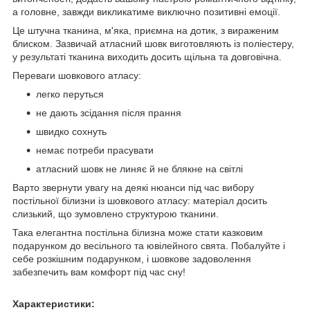
а головне, завжди викликатиме виключно позитивні емоції.
Це штучна тканина, м'яка, приємна на дотик, з вираженим
блиском. Зазвичай атласний шовк виготовляють із поліестеру,
у результаті тканина виходить досить щільна та довговічна.
Переваги шовкового атласу:
легко перуться
не дають зсідання після прання
швидко сохнуть
немає потреби прасувати
атласний шовк не линяє й не блякне на світлі
Варто звернути увагу на деякі нюанси під час вибору
постільної білизни із шовкового атласу: матеріал досить
слизький, що зумовлено структурою тканини.
Така елегантна постільна білизна може стати казковим
подарунком до весільного та ювілейного свята. Побалуйте і
себе розкішним подарунком, і шовкове задоволення
забезпечить вам комфорт під час сну!
Характеристики: