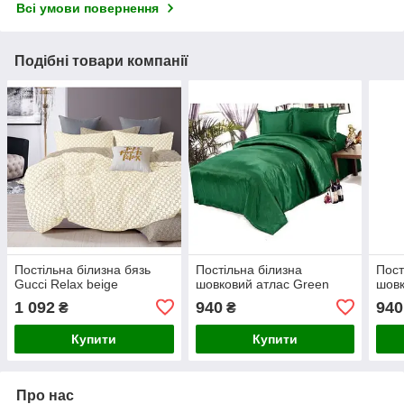
Всі умови повернення
Подібні товари компанії
Постільна білизна бязь
Постільна білизна
Пост
Gucci Relax beige
шовковий атлас Green
шовк
1 092
940
940
₴
₴
Купити
Купити
Про нас