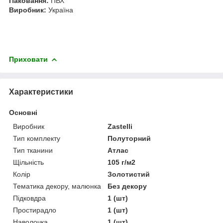
Паковання:
ПВХ
Виробник:
Україна
Приховати
Характеристики
Основні
Виробник
Zastelli
Тип комплекту
Полуторний
Тип тканини
Атлас
Щільність
105 г/м2
Колір
Золотистий
Тематика декору, малюнка
Без декору
Підковдра
1 (шт)
Простирадло
1 (шт)
Наволочка
1 (шт)