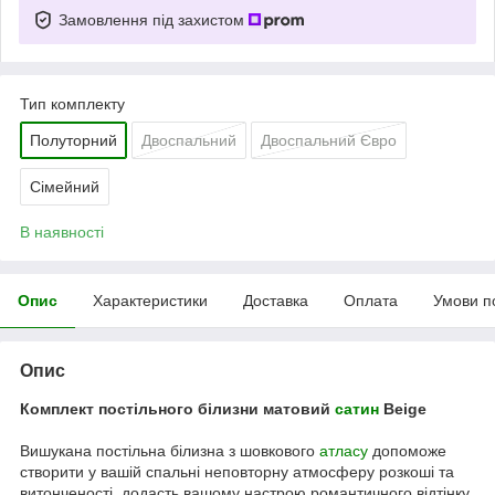
Замовлення під захистом
Тип комплекту
Полуторний
Двоспальний
Двоспальний Євро
Сімейний
В наявності
Опис
Характеристики
Доставка
Оплата
Умови п
Опис
Комплект постільного білизни матовий
сатин
Beige
Вишукана постільна білизна з шовкового
атласу
допоможе
створити у вашій спальні неповторну атмосферу розкоші та
витонченості, додасть вашому настрою романтичного відтінку,