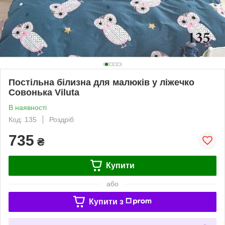
Постільна білизна для малюків у ліжечко
Совонька Viluta
В наявності
Код: 135
Роздріб
735
₴
Купити
або
Купити з