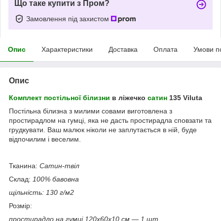
Що таке купити з Пром?
Замовлення під захистом
Опис
Характеристики
Доставка
Оплата
Умови п
Опис
Комплект постільної білизни
в ліжечко
сатин
135 Viluta
Постільна білизна з милими совами виготовлена з
простирадлом на гумці, яка не дасть простирадла сповзати та
грудкувати. Ваш малюк ніколи не заплутається в ній, буде
відпочилим і веселим.
Тканина:
Сатин-твіл
Склад:
100% бавовна
щільність: 130 г/м2
Розмір:
простирадло на гумці 120х60х10 см — 1 шт.