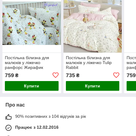
Постільна білизна для
Постільна білизна для
Пост
малюків у ліжечко
малюків у ліжечко Tulip
малю
ранфорс Жирафик
Rabbit
ран
зел
759
735
759
₴
₴
Купити
Купити
Про нас
90% позитивних з 104 відгуків за рік
Працює з 12.02.2016