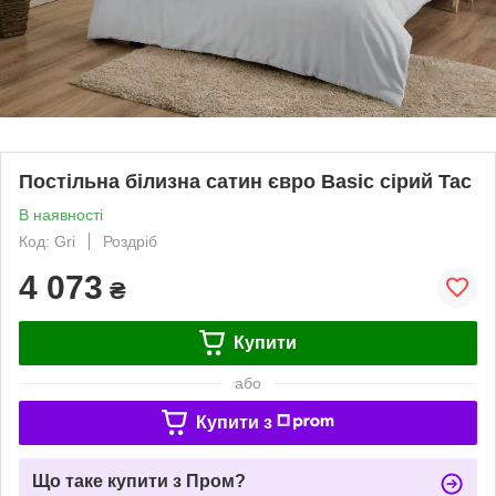
Постільна білизна сатин євро Basic сірий Tac
В наявності
Код: Gri
Роздріб
4 073
₴
Купити
або
Купити з
Що таке купити з Пром?