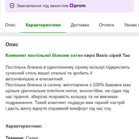
Замовлення під захистом
Опис
Характеристики
Доставка
Оплата
Умови 
Опис
Комплект постільної білизни
сатин
євро Basic сірий Tac
Постільна білизна в однотонному сірому кольорі підкреслить
сучасний стиль вашої спальні та зробить її
витонченішою и елегантний.
Постільна білизна із сатину, виготовлене з 100% бавовна має
щільне діагональне плетіння ниток, зносостійке, не сідає під
час прання, зберігає яскравість кольору та не викликає
подразнення. Такий комплект подарує вам гарний настрій
і дасть змогу відчути справжній комфорт під час сну.
Характеристики:
Тканина:
Сатин