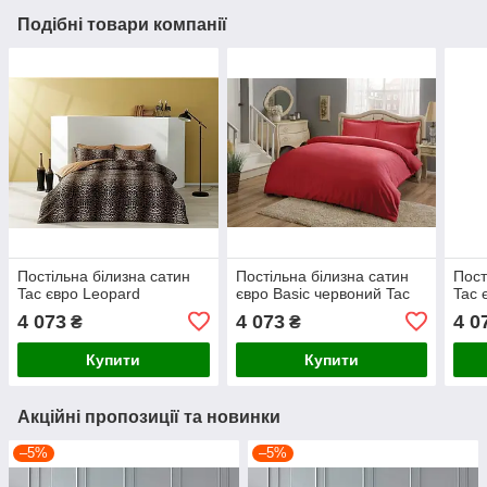
Подібні товари компанії
Постільна білизна сатин
Постільна білизна сатин
Пост
Tac євро Leopard
євро Basic червоний Tac
Tac 
4 073
4 073
4 0
₴
₴
Купити
Купити
Акційні пропозиції та новинки
–5%
–5%