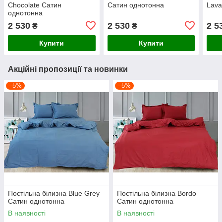
Chocolate Сатин
Сатин однотонна
Lava
однотонна
2 530
2 530
2 5
₴
₴
Купити
Купити
Акційні пропозиції та новинки
–5%
–5%
Постільна білизна Blue Grey
Постільна білизна Bordo
Сатин однотонна
Сатин однотонна
В наявності
В наявності