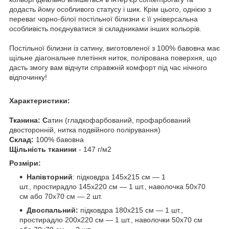
додасть йому особливого статусу і шик. Крім цього, однією з
переваг чорно-білої постільної білизни є її універсальна
особливість поєднуватися зі складниками інших кольорів.
Постільної білизни із сатину, виготовленої з 100% бавовна має
щільне діагональне плетіння ниток, полірована поверхня, що
дасть змогу вам відчути справжній комфорт під час нічного
відпочинку!
Характеристики:
Тканина: С
атин (гладкофарбований, профарбований
двосторонній, нитка подвійного полірування)
Склад:
100% бавовна
Щільність тканини
- 147 г/м2
Розміри:
Напівторний
: підковдра 145х215 см — 1
шт., простирадло 145х220 см — 1 шт., наволочка 50х70
см або 70х70 см — 2 шт.
Двоспальний:
підковдра 180х215 см — 1 шт.,
простирадло 200х220 см — 1 шт., наволочки 50х70 см