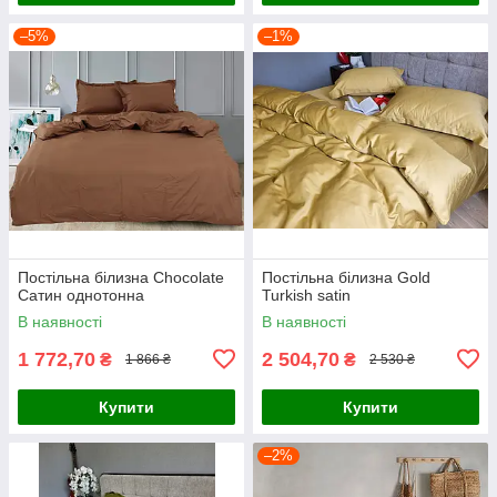
–5%
–1%
Постільна білизна Chocolate
Постільна білизна Gold
Сатин однотонна
Turkish satin
В наявності
В наявності
1 772,70
2 504,70
₴
₴
1 866 ₴
2 530 ₴
Купити
Купити
–2%