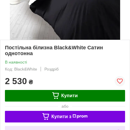
Постільна білизна Black&White Сатин
однотонна
В наявності
Код: Black&White
Роздріб
2 530
₴
Купити
або
Купити з