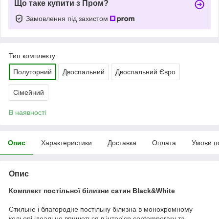
Що таке купити з Пром?
Замовлення під захистом
Тип комплекту
Полуторний
Двоспальний
Двоспальний Євро
Сімейний
В наявності
Опис
Характеристики
Доставка
Оплата
Умови п
Опис
Комплект постільної білизни сатин Black&White
Стильне і благородне постільну білизна в монохромному
кольорі ідеально впишеться в інтер'єр contemporary та