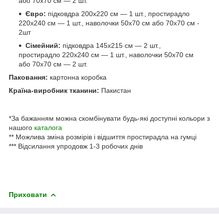
або 70х70 см — 2 шт.
Євро:
підковдра 200х220 см — 1 шт., простирадло
220х240 см — 1 шт., наволочки 50х70 см або 70х70 см -
2шт
Сімейний:
підковдра 145х215 см — 2 шт.,
простирадло 220х240 см — 1 шт., наволочки 50х70 см
або 70х70 см — 2 шт.
Паковання:
картонна коробка
Країна-виробник тканини:
Пакистан
*За бажанням можна скомбінувати будь-які доступні кольори з
нашого
каталога
** Можлива зміна розмірів і відшиття простирадла на гумці
*** Відсилання упродовж 1-3 робочих днів
Приховати