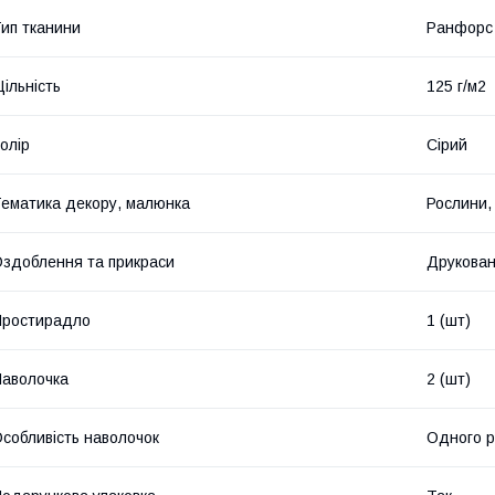
ип тканини
Ранфорс
ільність
125 г/м2
олір
Сірий
ематика декору, малюнка
Рослини, 
здоблення та прикраси
Друкова
Простирадло
1 (шт)
аволочка
2 (шт)
собливість наволочок
Одного р