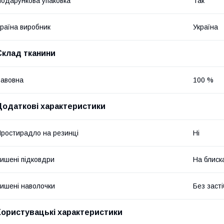
одарункова упаковка
Так
раїна виробник
Україна
Склад тканини
авовна
100 %
Додаткові характеристики
ростирадло на резинці
Ні
ишені підковдри
На блиск
ишені наволочки
Без засті
Користувацькі характеристики