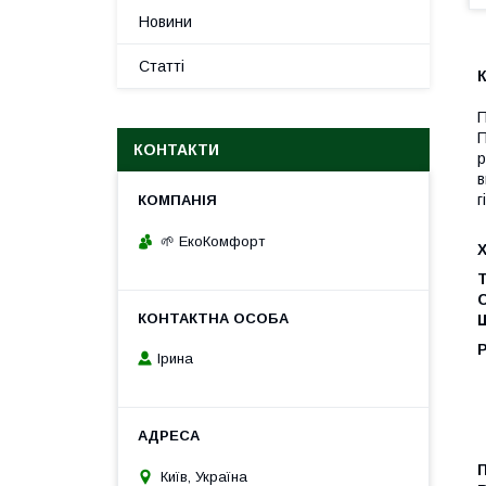
Новини
Статті
К
П
П
КОНТАКТИ
р
в
г
🌱 ЕкоКомфорт
Щ
Ірина
Київ, Україна