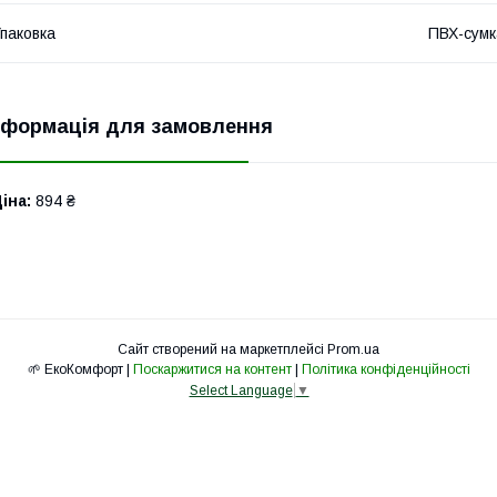
паковка
ПВХ-сумк
нформація для замовлення
іна:
894 ₴
Сайт створений на маркетплейсі
Prom.ua
🌱 ЕкоКомфорт |
Поскаржитися на контент
|
Політика конфіденційності
Select Language
▼