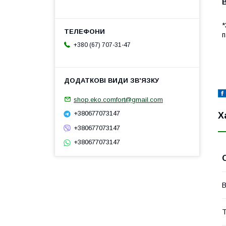
*
п
+380 (67) 707-31-47
shop.eko.comfort@gmail.com
+380677073147
Х
+380677073147
+380677073147
В
Т