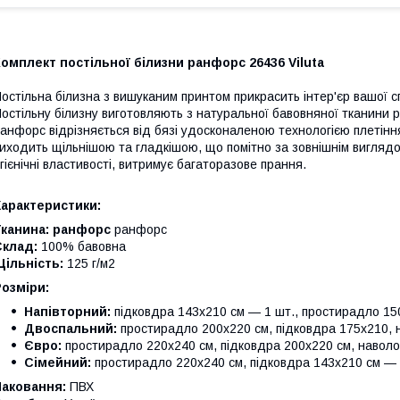
омплект постільної білизни ранфорс 26436 Viluta
остільна білизна з вишуканим принтом прикрасить інтер'єр вашої с
остільну білизну виготовляють з натуральної бавовняної тканини р
анфорс відрізняється від бязі удосконаленою технологією плетінн
иходить щільнішою та гладкішою, що помітно за зовнішнім виглядом
ігієнічні властивості, витримує багаторазове прання.
Характеристики:
Тканина: ранфорс
ранфорс
Склад:
100% бавовна
ільність:
125 г/м2
Розміри:
Напівторний:
підковдра 143х210 см — 1 шт., простирадло 150
Двоспальний:
простирадло 200х220 см, підковдра 175х210, 
Євро:
простирадло 220х240 см, підковдра 200х220 см, наволо
Сімейний:
простирадло 220х240 см, підковдра 143х210 см — 
Паковання:
ПВХ