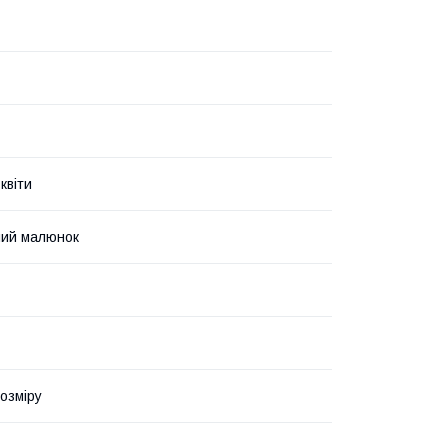
квіти
ний малюнок
озміру