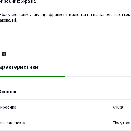
Виробник:
Україна
Збачуємо вашу увагу, що фрагмент малюнка на на наволочках і ком
акованні.
арактеристики
Основні
иробник
Viluta
ип комплекту
Полутор