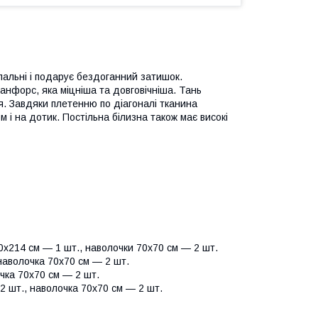
пальні і подарує бездоганний затишок.
анфорс, яка міцніша та довговічніша. Тань
я. Завдяки плетенню по діагоналі тканина
 і на дотик. Постільна білизна також має високі
х214 см — 1 шт., наволочки 70х70 см — 2 шт.
наволочка 70х70 см — 2 шт.
чка 70х70 см — 2 шт.
2 шт., наволочка 70х70 см — 2 шт.