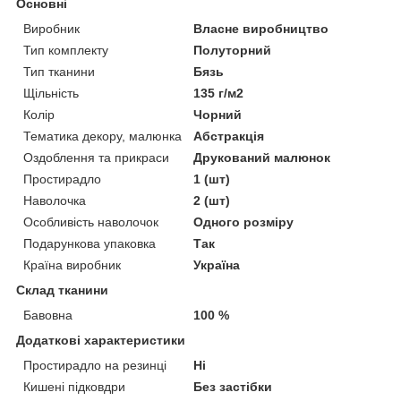
Основні
Виробник
Власне виробництво
Тип комплекту
Полуторний
Тип тканини
Бязь
Щільність
135 г/м2
Колір
Чорний
Тематика декору, малюнка
Абстракція
Оздоблення та прикраси
Друкований малюнок
Простирадло
1 (шт)
Наволочка
2 (шт)
Особливість наволочок
Одного розміру
Подарункова упаковка
Так
Країна виробник
Україна
Склад тканини
Бавовна
100 %
Додаткові характеристики
Простирадло на резинці
Ні
Кишені підковдри
Без застібки