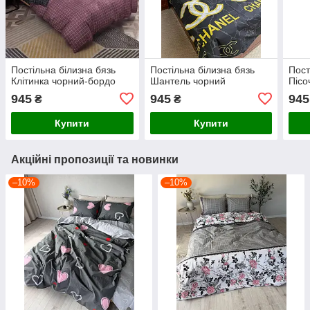
Постільна білизна бязь
Постільна білизна бязь
Пост
Клітинка чорний-бордо
Шантель чорний
Пісо
945
945
945
₴
₴
Купити
Купити
Акційні пропозиції та новинки
–10%
–10%