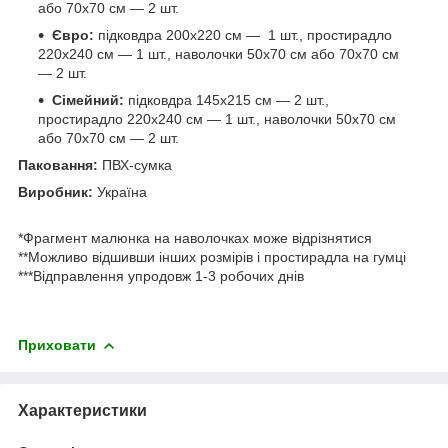
або 70х70 см — 2 шт.
Євро:
підковдра 200х220 см — 1 шт., простирадло
220х240 см — 1 шт., наволочки 50х70 см або 70х70 см
— 2 шт.
Сімейний:
підковдра 145х215 см — 2 шт.,
простирадло 220х240 см — 1 шт., наволочки 50х70 см
або 70х70 см — 2 шт.
Паковання:
ПВХ-сумка
Виробник:
Україна
*Фрагмент малюнка на наволочках може відрізнятися
**Можливо відшивши інших розмірів і простирадла на гумці
***Відправлення упродовж 1-3 робочих днів
Приховати
Характеристики