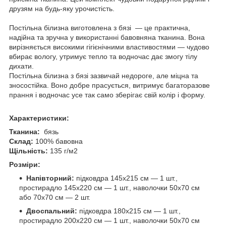
друзям на будь-яку урочистість.
Постільна білизна виготовлена з бязі — це практична,
надійна та зручна у використанні бавовняна тканина. Вона
вирізняється високими гігієнічними властивостями — чудово
вбирає вологу, утримує тепло та водночас дає змогу тілу
дихати.
Постільна білизна з бязі зазвичай недороге, але міцна та
зносостійка. Воно добре прасується, витримує багаторазове
прання і водночас усе так само зберігає свій колір і форму.
Характеристики:
Тканина:
бязь
Склад:
100% бавовна
Щільність:
135 г/м2
Розміри:
Напівторний:
підковдра 145х215 см — 1 шт.,
простирадло 145х220 см — 1 шт., наволочки 50х70 см
або 70х70 см — 2 шт.
Двоспальний:
підковдра 180х215 см — 1 шт.,
простирадло 200х220 см — 1 шт., наволочки 50х70 см