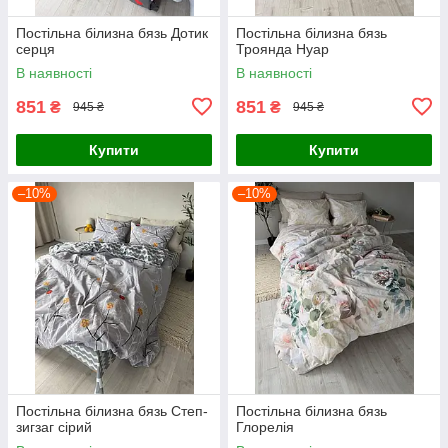
Постільна білизна бязь Дотик
Постільна білизна бязь
серця
Троянда Нуар
В наявності
В наявності
851
851
₴
₴
945 ₴
945 ₴
Купити
Купити
–10%
–10%
Постільна білизна бязь Степ-
Постільна білизна бязь
зигзаг сірий
Глорелія