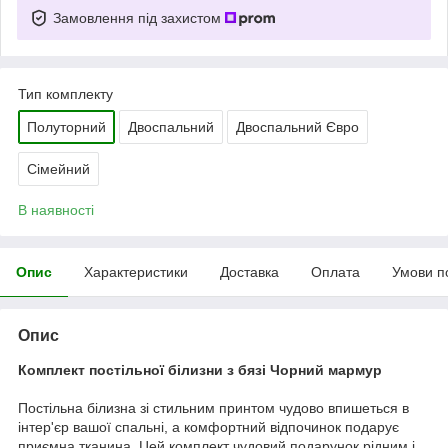
Замовлення під захистом
Тип комплекту
Полуторний
Двоспальний
Двоспальний Євро
Сімейний
В наявності
Опис
Характеристики
Доставка
Оплата
Умови п
Опис
Комплект постільної білизни з бязі Чорний мармур
Постільна білизна зі стильним принтом чудово впишеться в
інтер'єр вашої спальні, а комфортний відпочинок подарує
приємна тканина. Цей комплект чудовий подарунок рідним і