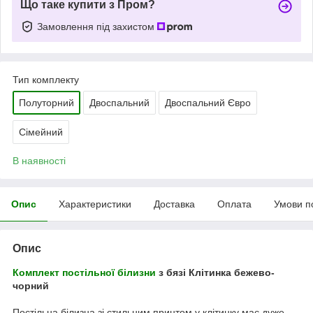
Що таке купити з Пром?
Замовлення під захистом
Тип комплекту
Полуторний
Двоспальний
Двоспальний Євро
Сімейний
В наявності
Опис
Характеристики
Доставка
Оплата
Умови п
Опис
Комплект постільної білизни
з бязі Клітинка бежево-
чорний
Постільна білизна зі стильним принтом у клітинку має дуже