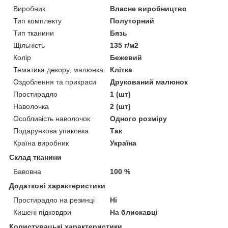
Виробник
Власне виробництво
Тип комплекту
Полуторний
Тип тканини
Бязь
Щільність
135 г/м2
Колір
Бежевий
Тематика декору, малюнка
Клітка
Оздоблення та прикраси
Друкований малюнок
Простирадло
1 (шт)
Наволочка
2 (шт)
Особливість наволочок
Одного розміру
Подарункова упаковка
Так
Країна виробник
Україна
Склад тканини
Бавовна
100 %
Додаткові характеристики
Простирадло на резинці
Ні
Кишені підковдри
На блискавці
Користувацькі характеристики