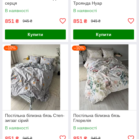
серця
Троянда Нуар
В наявності
В наявності
851
851
₴
₴
945 ₴
945 ₴
Купити
Купити
–10%
–10%
Постільна білизна бязь Степ-
Постільна білизна бязь
зигзаг сірий
Глорелія
В наявності
В наявності
851
851
₴
₴
945 ₴
945 ₴