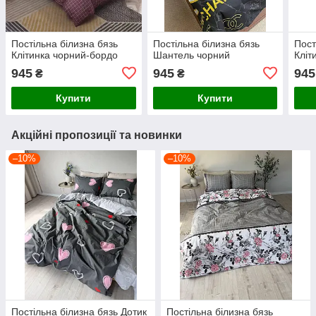
Постільна білизна бязь
Постільна білизна бязь
Пост
Клітинка чорний-бордо
Шантель чорний
Кліт
945
945
945
₴
₴
Купити
Купити
Акційні пропозиції та новинки
–10%
–10%
Постільна білизна бязь Дотик
Постільна білизна бязь