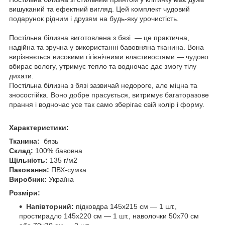
вишуканий та ефектний вигляд. Цей комплект чудовий
подарунок рідним і друзям на будь-яку урочистість.
Постільна білизна виготовлена з бязі — це практична,
надійна та зручна у використанні бавовняна тканина. Вона
вирізняється високими гігієнічними властивостями — чудово
вбирає вологу, утримує тепло та водночас дає змогу тілу
дихати.
Постільна білизна з бязі зазвичай недороге, але міцна та
зносостійка. Воно добре прасується, витримує багаторазове
прання і водночас усе так само зберігає свій колір і форму.
Характеристики:
Тканина:
бязь
Склад:
100% бавовна
Щільність:
135 г/м2
Паковання:
ПВХ-сумка
Виробник:
Україна
Розміри:
Напівторний:
підковдра 145х215 см — 1 шт.,
простирадло 145х220 см — 1 шт., наволочки 50х70 см