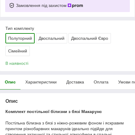
Замовлення під захистом
Тип комплекту
Полуторний
Двоспальний
Двоспальний Євро
Сімейний
В наявності
Опис
Характеристики
Доставка
Оплата
Умови п
Опис
Комплект постільної білизни з бязі Макарунс
Постільна білизна з бязі з ніжно-рожевим фоном і яскравим
принтом різнобарвних макарунів ідеально підійде для
створення затишної та стильної атмосфери в спальні.