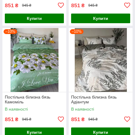
851
851
₴
₴
945 ₴
945 ₴
Купити
Купити
–10%
–10%
Постільна білизна бязь
Постільна білизна бязь
Камоміль
Адіантум
В наявності
В наявності
851
851
₴
₴
945 ₴
945 ₴
Купити
Купити