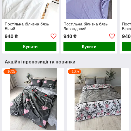
Постільна білизна бязь
Постільна білизна бязь
Пост
Білий
Лавандовий
Бірю
940
940
940
₴
₴
Купити
Купити
Акційні пропозиції та новинки
–10%
–10%