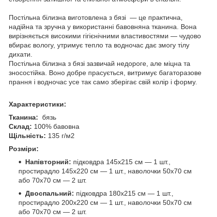
Постільна білизна виготовлена з бязі — це практична,
надійна та зручна у використанні бавовняна тканина. Вона
вирізняється високими гігієнічними властивостями — чудово
вбирає вологу, утримує тепло та водночас дає змогу тілу
дихати.
Постільна білизна з бязі зазвичай недороге, але міцна та
зносостійка. Воно добре прасується, витримує багаторазове
прання і водночас усе так само зберігає свій колір і форму.
Характеристики:
Тканина:
бязь
Склад:
100% бавовна
Щільність:
135 г/м2
Розміри:
Напівторний:
підковдра 145х215 см — 1 шт.,
простирадло 145х220 см — 1 шт., наволочки 50х70 см
або 70х70 см — 2 шт.
Двоспальний:
підковдра 180х215 см — 1 шт.,
простирадло 200х220 см — 1 шт., наволочки 50х70 см
або 70х70 см — 2 шт.