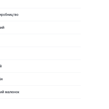
иробництво
ний
й
ія
ний малюнок