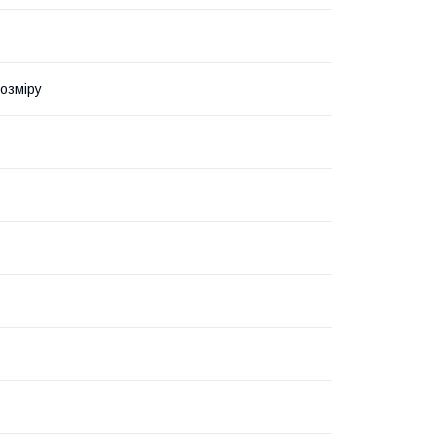
озміру