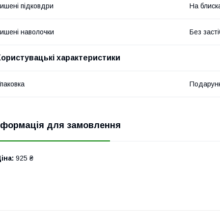
ишені підковдри
На блиск
ишені наволочки
Без засті
Користувацькі характеристики
паковка
Подарунк
нформація для замовлення
іна:
925 ₴