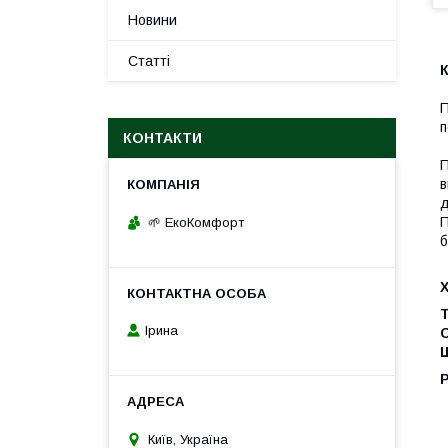
Новини
Статті
К
П
п
КОНТАКТИ
П
в
д
П
🌱 ЕкоКомфорт
б
Т
Ірина
Щ
Київ, Україна