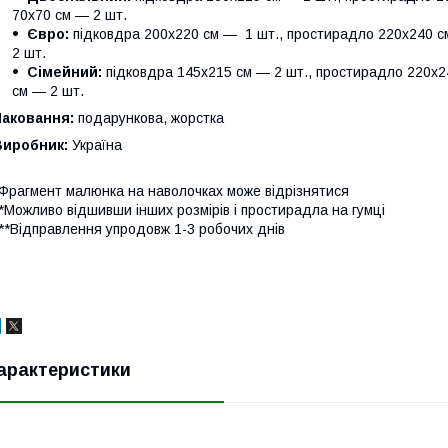
70х70 см — 2 шт.
Євро:
підковдра 200х220 см — 1 шт., простирадло 220х240 см
2 шт.
Сімейний:
підковдра 145х215 см — 2 шт., простирадло 220х24
см — 2 шт.
Паковання:
подарункова, жорстка
Виробник:
Україна
Фрагмент малюнка на наволочках може відрізнятися
*Можливо відшивши інших розмірів і простирадла на гумці
**Відправлення упродовж 1-3 робочих днів
арактеристики