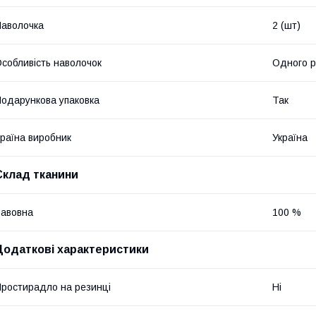
аволочка
2 (шт)
собливість наволочок
Одного р
одарункова упаковка
Так
раїна виробник
Україна
Склад тканини
авовна
100 %
Додаткові характеристики
ростирадло на резинці
Ні