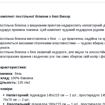
омплект постільної білизни з бязі Вихор
остільна білизна з вишуканим принтом надкреслить неповторний д
одарує приємна тканина. Цей комплект чудовий подарунок рідним і
остільна білизна виготовлена з бязі — це практична, надійна та з
ирізняється високими гігієнічними властивостями — чудово вбирає 
ихати.
остільна білизна з бязі зазвичай недороге, але міцна та зносості
агаторазове прання і водночас усе так само зберігає свій колір і ф
Характеристики:
канина:
бязь
Склад:
100% бавовна
ільність:
135 г/м2
Розміри:
Напівторний:
підковдра 145х215 см — 1 шт., простирадло 145
70х70 см — 2 шт.
Двоспальний:
підковдра 180х215 см — 1 шт., простирадло 20