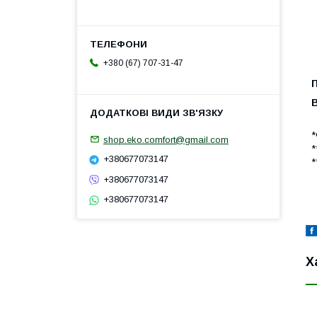
+380 (67) 707-31-47
*
shop.eko.comfort@gmail.com
*
+380677073147
*
+380677073147
+380677073147
Х