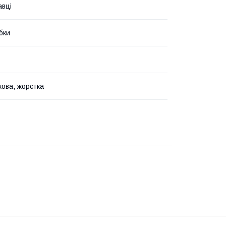
авці
бки
ова, жорстка