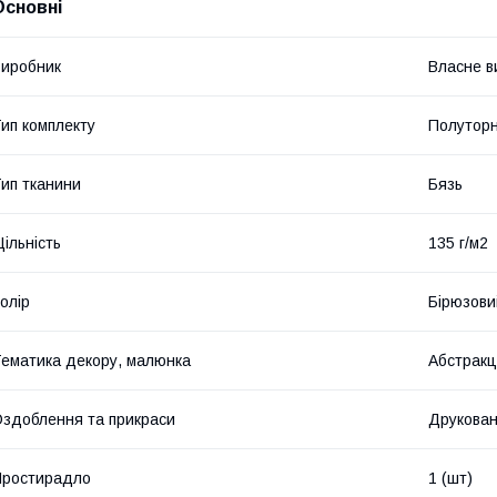
Основні
иробник
Власне в
ип комплекту
Полутор
ип тканини
Бязь
ільність
135 г/м2
олір
Бірюзови
ематика декору, малюнка
Абстракц
здоблення та прикраси
Друкова
Простирадло
1 (шт)