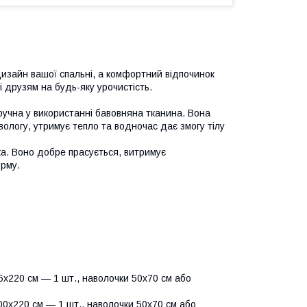
изайн вашої спальні, а комфортний відпочинок
 друзям на будь-яку урочистість.
ручна у використанні бавовняна тканина. Вона
вологу, утримує тепло та водночас дає змогу тілу
йка. Воно добре прасується, витримує
орму.
х220 см — 1 шт., наволочки 50х70 см або
0х220 см — 1 шт., наволочки 50х70 см або