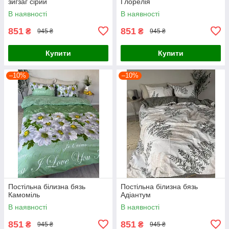
зигзаг сірий
Глорелія
В наявності
В наявності
851
851
₴
₴
945 ₴
945 ₴
Купити
Купити
–10%
–10%
Постільна білизна бязь
Постільна білизна бязь
Камоміль
Адіантум
В наявності
В наявності
851
851
₴
₴
945 ₴
945 ₴