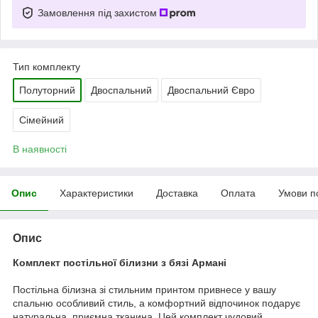
Замовлення під захистом
Тип комплекту
Полуторний
Двоспальний
Двоспальний Євро
Сімейний
В наявності
Опис
Характеристики
Доставка
Оплата
Умови п
Опис
Комплект постільної білизни з бязі Армані
Постільна білизна зі стильним принтом привнесе у вашу
спальню особливий стиль, а комфортний відпочинок подарує
натуральна, приємна тканина. Цей комплект чудовий