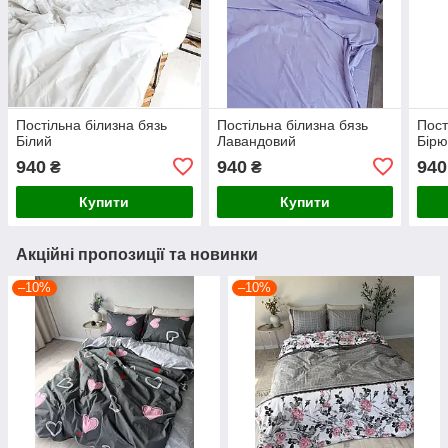
Постільна білизна бязь
Постільна білизна бязь
Пост
Білий
Лавандовий
Бірю
940
940
940
₴
₴
Купити
Купити
Акційні пропозиції та новинки
–10%
–10%