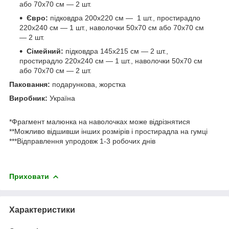
або 70х70 см — 2 шт.
Євро:
підковдра 200х220 см — 1 шт., простирадло
220х240 см — 1 шт., наволочки 50х70 см або 70х70 см
— 2 шт.
Сімейний:
підковдра 145х215 см — 2 шт.,
простирадло 220х240 см — 1 шт., наволочки 50х70 см
або 70х70 см — 2 шт.
Паковання:
подарункова, жорстка
Виробник:
Україна
*Фрагмент малюнка на наволочках може відрізнятися
**Можливо відшивши інших розмірів і простирадла на гумці
***Відправлення упродовж 1-3 робочих днів
Приховати
Характеристики