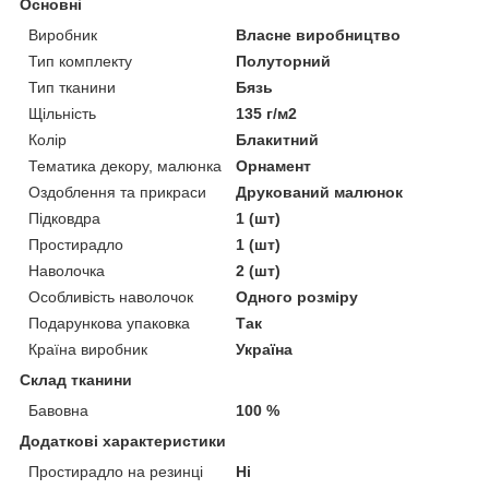
Основні
Виробник
Власне виробництво
Тип комплекту
Полуторний
Тип тканини
Бязь
Щільність
135 г/м2
Колір
Блакитний
Тематика декору, малюнка
Орнамент
Оздоблення та прикраси
Друкований малюнок
Підковдра
1 (шт)
Простирадло
1 (шт)
Наволочка
2 (шт)
Особливість наволочок
Одного розміру
Подарункова упаковка
Так
Країна виробник
Україна
Склад тканини
Бавовна
100 %
Додаткові характеристики
Простирадло на резинці
Ні