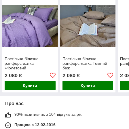
Постільна білизна
Постільна білизна
Пост
ранфорс-жатка
ранфорс-жатка Темний
ран
Фіолетовий
беж
2 080
2 080
2 0
₴
₴
Купити
Купити
Про нас
90% позитивних з 104 відгуків за рік
Працює з 12.02.2016