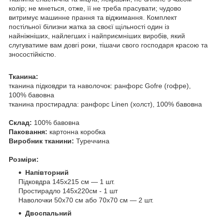
колір; не мнеться, отже, її не треба прасувати; чудово
витримує машинне прання та віджимання. Комплект
постільної білизни жатка за своєї щільності один із
найніжніших, найлегших і найприємніших виробів, який
слугуватиме вам довгі роки, тішачи свого господаря красою та
зносостійкістю.
Тканина:
тканина підковдри та наволочок: ранфорс Gofre (гофре),
100% бавовна
тканина простирадла: ранфорс Linen (холст), 100% бавовна
Склад:
100% бавовна
Паковання:
картонна коробка
Виробник тканини:
Туреччина
Розміри:
Напівторний
Підковдра 145х215 см — 1 шт.
Простирадло 145х220см - 1 шт
Наволочки 50х70 см або 70х70 см — 2 шт.
Двоспальний