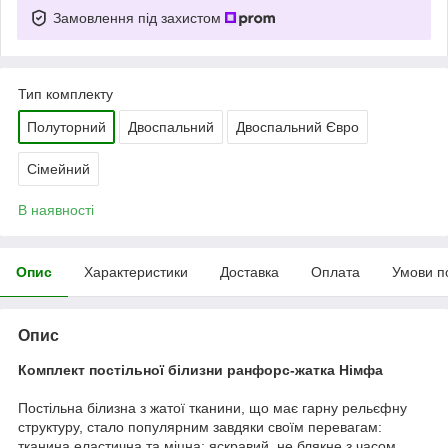
Замовлення під захистом
Тип комплекту
Полуторний
Двоспальний
Двоспальний Євро
Сімейний
В наявності
Опис
Характеристики
Доставка
Оплата
Умови п
Опис
Комплект постільної білизни ранфорс-жатка Німфа
Постільна білизна з жатої тканини, що має гарну рельєфну
структуру, стало популярним завдяки своїм перевагам:
тканина еластична та міцна; яскравий, не блякне з часом