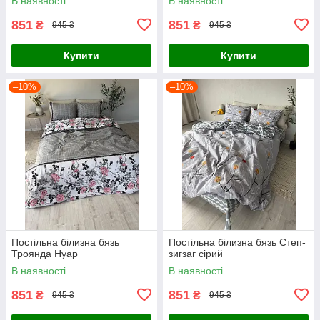
В наявності
В наявності
851
851
₴
₴
945 ₴
945 ₴
Купити
Купити
–10%
–10%
Постільна білизна бязь
Постільна білизна бязь Степ-
Троянда Нуар
зигзаг сірий
В наявності
В наявності
851
851
₴
₴
945 ₴
945 ₴