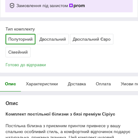
Замовлення під захистом
Тип комплекту
Полуторний
Двоспальний
Двоспальний Євро
Сімейний
Готово до відправки
Опис
Характеристики
Доставка
Оплата
Умови п
Опис
Комплект постільної білизни з бязі преміум Сіріус
Постільна білизна з приємним принтом привнесе у вашу
спальню особливий стиль, а комфортний відпочинок подарує
натуральна, приємна тканина. Цей комплект чудовий