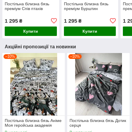
Постільна білизна бязь
Постільна білизна бязь
Пост
преміум Спів птахів
преміум Бурштин
прем
1 295
1 295
1 2
₴
₴
Купити
Купити
Акційні пропозиції та новинки
–10%
–10%
Постільна білизна бязь Аніме
Постільна білизна бязь Дотик
Моя геройська академія
серця