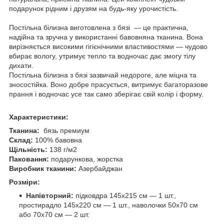
подарунок рідним і друзям на будь-яку урочистість.
Постільна білизна виготовлена з бязі — це практична,
надійна та зручна у використанні бавовняна тканина. Вона
вирізняється високими гігієнічними властивостями — чудово
вбирає вологу, утримує тепло та водночас дає змогу тілу
дихати.
Постільна білизна з бязі зазвичай недороге, але міцна та
зносостійка. Воно добре прасується, витримує багаторазове
прання і водночас усе так само зберігає свій колір і форму.
Характеристики:
Тканина:
бязь премиум
Склад:
100% бавовна
Щільність:
138 г/м2
Паковання:
подарункова, жорстка
Виробник тканини:
Азербайджан
Розміри:
Напівторний:
підковдра 145х215 см — 1 шт.,
простирадло 145х220 см — 1 шт., наволочки 50х70 см
або 70х70 см — 2 шт.