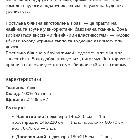
комплект чудовий подарунок рідним і друзям на будь-яку
урочистість.
Постільна білизна виготовлена з бязі — це практична,
надійна та зручна у використанні бавовняна тканина. Вона
вирізняється високими гігієнічними властивостями — чудово
вбирає вологу, утримує тепло та водночас дає змогу тілу
дихати.
Постільна білизна з бязі зазвичай недороге, але міцна та
зносостійка. Воно добре прасується, витримує багаторазове
прання і водночас усе так само зберігає свій колір і форму.
Характеристики:
Тканина:
бязь
Склад:
100% бавовна
Щільність:
135 г/м2
Розміри:
Напівторний:
підковдра 145х215 см — 1 шт.,
простирадло 145х220 см — 1 шт., наволочки 50х70 см
або 70х70 см — 2 шт.
Двоспальний:
підковдра 180х215 см — 1 шт.,