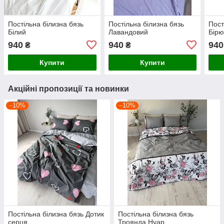
Постільна білизна бязь
Постільна білизна бязь
Пост
Білий
Лавандовий
Бірю
940
940
940
₴
₴
Купити
Купити
Акційні пропозиції та новинки
–10%
–10%
Постільна білизна бязь Дотик
Постільна білизна бязь
серця
Троянда Нуар