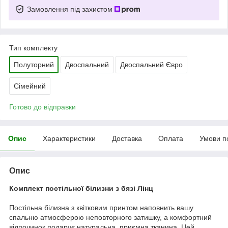
Замовлення під захистом
Тип комплекту
Полуторний
Двоспальний
Двоспальний Євро
Сімейний
Готово до відправки
Опис
Характеристики
Доставка
Оплата
Умови п
Опис
Комплект постільної білизни з бязі Лінц
Постільна білизна з квітковим принтом наповнить вашу
спальню атмосферою неповторного затишку, а комфортний
відпочинок подарує натуральна, приємна тканина. Цей