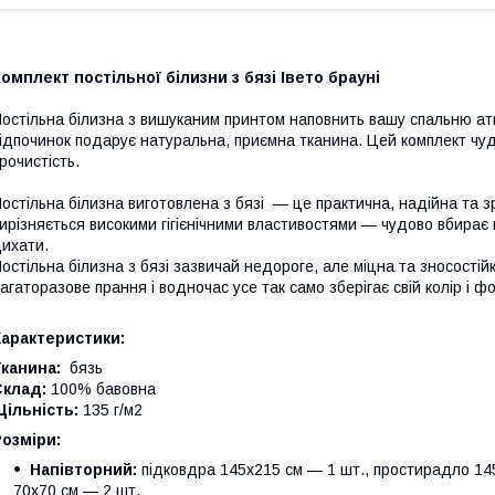
омплект постільної білизни з бязі Івето
брауні
остільна білизна з вишуканим принтом наповнить вашу спальню а
ідпочинок подарує натуральна, приємна тканина. Цей комплект чуд
рочистість.
остільна білизна виготовлена з бязі — це практична, надійна та з
ирізняється високими гігієнічними властивостями — чудово вбирає 
ихати.
остільна білизна з бязі зазвичай недороге, але міцна та зносості
агаторазове прання і водночас усе так само зберігає свій колір і ф
Характеристики:
канина:
бязь
Склад:
100% бавовна
ільність:
135 г/м2
Розміри:
Напівторний:
підковдра 145х215 см — 1 шт., простирадло 145
70х70 см — 2 шт.