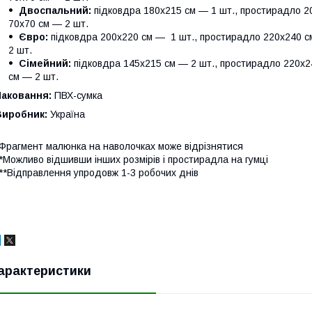
Двоспальний:
підковдра 180х215 см — 1 шт., простирадло 20
70х70 см — 2 шт.
Євро:
підковдра 200х220 см — 1 шт., простирадло 220х240 см
2 шт.
Сімейний:
підковдра 145х215 см — 2 шт., простирадло 220х24
см — 2 шт.
Паковання:
ПВХ-сумка
Виробник:
Україна
Фрагмент малюнка на наволочках може відрізнятися
*Можливо відшивши інших розмірів і простирадла на гумці
**Відправлення упродовж 1-3 робочих днів
арактеристики