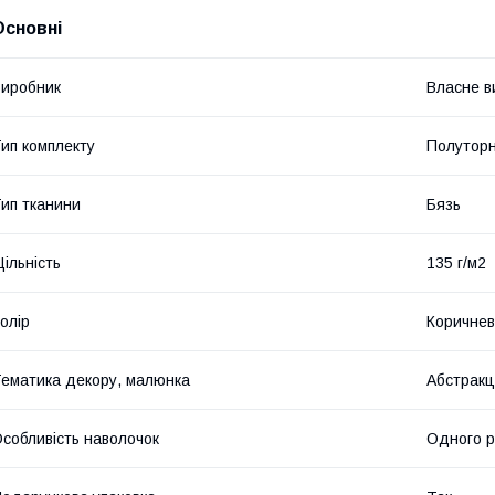
Основні
иробник
Власне в
ип комплекту
Полутор
ип тканини
Бязь
ільність
135 г/м2
олір
Коричне
ематика декору, малюнка
Абстракц
собливість наволочок
Одного р