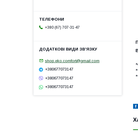
+380 (67) 707-31-47
shop.eko.comfort@gmail.com
*
+380677073147
*
*
+380677073147
+380677073147
Х