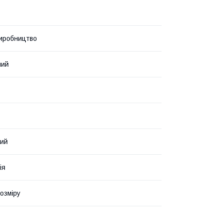
иробництво
ний
вий
ія
озміру