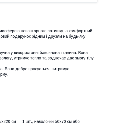
тмосферою неповторного затишку, а комфортний
овий подарунок рідним і друзям на будь-яку
ручна у використанні бавовняна тканина. Вона
вологу, утримує тепло та водночас дає змогу тілу
йка. Воно добре прасується, витримує
орму.
х220 см — 1 шт., наволочки 50х70 см або