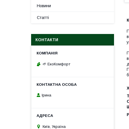
Новини
Статті
К
П
в
КОНТАКТИ
у
П
в
д
🌱 ЕкоКомфорт
П
б
Ірина
Т
Щ
Київ, Україна