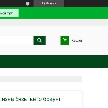
Кошик
Кошик
лизна бязь Івето брауні