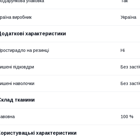
одарункова упаковка
Так
раїна виробник
Україна
Додаткові характеристики
ростирадло на резинці
Ні
ишені підковдри
Без засті
ишені наволочки
Без засті
Склад тканини
авовна
100 %
Користувацькі характеристики