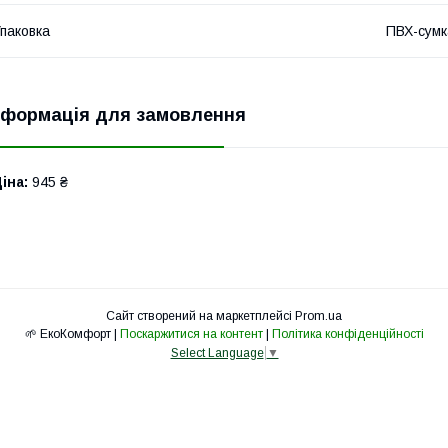
паковка
ПВХ-сумк
нформація для замовлення
іна:
945 ₴
Сайт створений на маркетплейсі
Prom.ua
🌱 ЕкоКомфорт |
Поскаржитися на контент
|
Політика конфіденційності
Select Language
▼