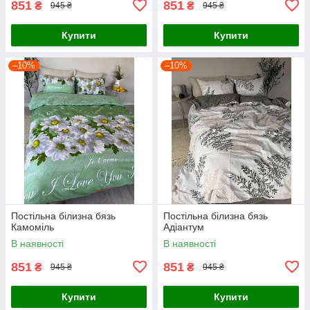
851
851
₴
₴
945 ₴
945 ₴
Купити
Купити
–10%
–10%
Постільна білизна бязь
Постільна білизна бязь
Камоміль
Адіантум
В наявності
В наявності
851
851
₴
₴
945 ₴
945 ₴
Купити
Купити