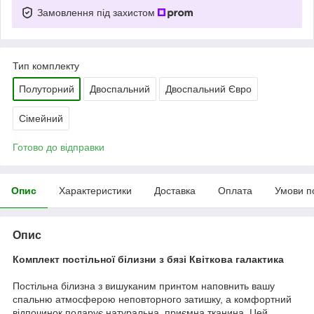
Замовлення під захистом
Тип комплекту
Полуторний
Двоспальний
Двоспальний Євро
Сімейний
Готово до відправки
Опис
Характеристики
Доставка
Оплата
Умови п
Опис
Комплект постільної білизни з бязі Квіткова галактика
Постільна білизна з вишуканим принтом наповнить вашу
спальню атмосферою неповторного затишку, а комфортний
відпочинок подарує натуральна, приємна тканина. Цей