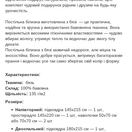
комплект чудовий подарунок рідним і друзям на будь-яку
урочистість.
Постільна білизна виготовлена з бязі — це практична,
надійна та зручна у використанні бавовняна тканина. Вона
вирізняється високими гігієнічними властивостями — чудово
вбирає вологу, утримує тепло та водночас дає змогу тілу
дихати.
Постільна білизна з бязі зазвичай недороге, але міцна та
зносостійка. Воно добре прасується, витримує багаторазове
прання і водночас усе так само зберігає свій колір і форму.
Характеристики:
Тканина:
бязь
Склад:
100% бавовна
Щільність:
135 г/м2
Розміри:
Напівторний:
підковдра 145х215 см — 1 шт.,
простирадло 145х220 см — 1 шт., наволочки 50х70 см
або 70х70 см — 2 шт.
Двоспальний:
підковдра 180х215 см — 1 шт.,