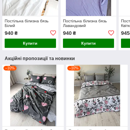
Постільна білизна бязь
Постільна білизна бязь
Пост
Білий
Лавандовий
Квіт
940
940
945
₴
₴
Купити
Купити
Акційні пропозиції та новинки
–10%
–10%