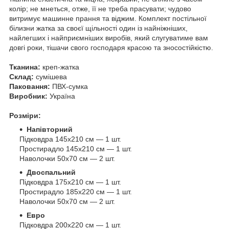
колір; не мнеться, отже, її не треба прасувати; чудово
витримує машинне прання та віджим. Комплект постільної
білизни жатка за своєї щільності один із найніжніших,
найлегших і найприємніших виробів, який слугуватиме вам
довгі роки, тішачи свого господаря красою та зносостійкістю.
Тканина:
креп-жатка
Склад:
сумішева
Паковання:
ПВХ-сумка
Виробник:
Україна
Розміри:
Напівторний
Підковдра 145х210 см — 1 шт.
Простирадло 145х210 см — 1 шт.
Наволочки 50х70 см — 2 шт.
Двоспальний
Підковдра 175х210 см — 1 шт.
Простирадло 185х220 см — 1 шт.
Наволочки 50х70 см — 2 шт.
Евро
Підковдра 200х220 см — 1 шт.