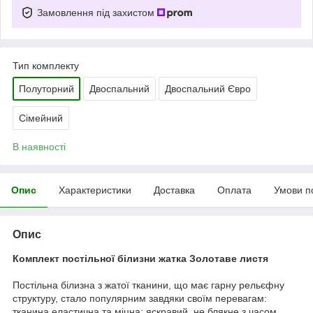
Замовлення під захистом
Тип комплекту
Полуторний
Двоспальний
Двоспальний Євро
Сімейний
В наявності
Опис
Характеристики
Доставка
Оплата
Умови п
Опис
Комплект постільної білизни жатка Золотаве листя
Постільна білизна з жатої тканини, що має гарну рельєфну
структуру, стало популярним завдяки своїм перевагам:
тканина еластична та міцна; яскравий, не блякне з часом