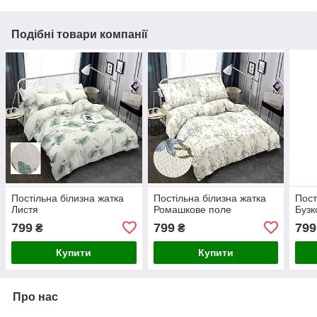
Подібні товари компанії
Постільна білизна жатка
Постільна білизна жатка
Пост
Листя
Ромашкове поле
Бузк
799
799
799
₴
₴
Купити
Купити
Про нас