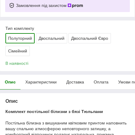
Замовлення під захистом
Тип комплекту
Полуторний
Двоспальний
Двоспальний Євро
Сімейний
В наявності
Опис
Характеристики
Доставка
Оплата
Умови п
Опис
Комплект постільної білизни з бязі Тюльпани
Постільна білизна з вишуканим квітковим принтом наповнить
вашу спальню атмосферою неповторного затишку, а
комфортний відпочинок подарує натуральна, приємна