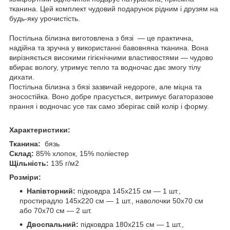
тканина. Цей комплект чудовий подарунок рідним і друзям на
будь-яку урочистість.
Постільна білизна виготовлена з бязі — це практична,
надійна та зручна у використанні бавовняна тканина. Вона
вирізняється високими гігієнічними властивостями — чудово
вбирає вологу, утримує тепло та водночас дає змогу тілу
дихати.
Постільна білизна з бязі зазвичай недороге, але міцна та
зносостійка. Воно добре прасується, витримує багаторазове
прання і водночас усе так само зберігає свій колір і форму.
Характеристики:
Тканина:
бязь
Склад:
85% хлопок, 15% поліестер
Щільність:
135 г/м2
Розміри:
Напівторний:
підковдра 145х215 см — 1 шт.,
простирадло 145х220 см — 1 шт., наволочки 50х70 см
або 70х70 см — 2 шт.
Двоспальний:
підковдра 180х215 см — 1 шт.,