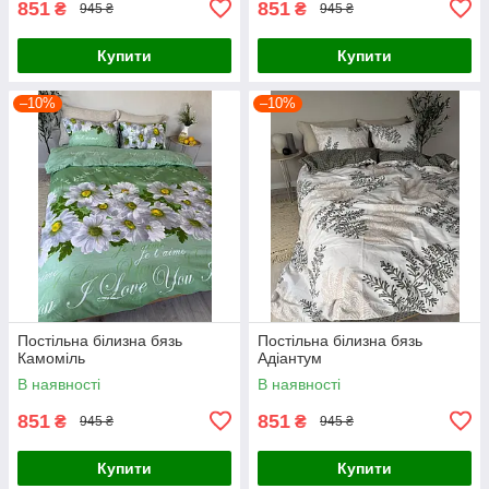
851
851
₴
₴
945 ₴
945 ₴
Купити
Купити
–10%
–10%
Постільна білизна бязь
Постільна білизна бязь
Камоміль
Адіантум
В наявності
В наявності
851
851
₴
₴
945 ₴
945 ₴
Купити
Купити