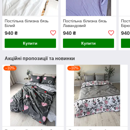
Постільна білизна бязь
Постільна білизна бязь
Пост
Білий
Лавандовий
Бірю
940
940
940
₴
₴
Купити
Купити
Акційні пропозиції та новинки
–10%
–10%