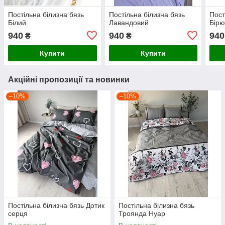
Постільна білизна бязь
Постільна білизна бязь
Пост
Білий
Лавандовий
Бірю
940
940
940
₴
₴
Купити
Купити
Акційні пропозиції та новинки
–10%
–10%
Постільна білизна бязь Дотик
Постільна білизна бязь
серця
Троянда Нуар