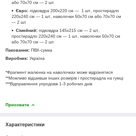
або 70х70 см — 2 шт.
Євро:
підковдра 200х220 см — 1 шт., простирадло
220х240 см — 1 шт., наволочки 50х70 см або 70х70 см
— 2 шт.
Сімейний:
підковдра 145х215 см — 2 шт.,
простирадло 220х240 см — 1 шт., наволочки 50х70 см
або 70х70 см — 2 шт.
Паковання:
ПВХ-сумка
Виробник:
Україна
*Фрагмент малюнка на наволочках може відрізнятися
**Можливо відшивши інших розмірів і простирадла на гумці
***Відправлення упродовж 1-3 робочих днів
Приховати
Характеристики