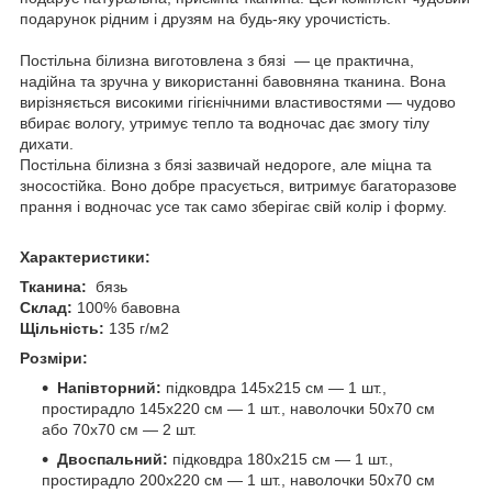
подарунок рідним і друзям на будь-яку урочистість.
Постільна білизна виготовлена з бязі — це практична,
надійна та зручна у використанні бавовняна тканина. Вона
вирізняється високими гігієнічними властивостями — чудово
вбирає вологу, утримує тепло та водночас дає змогу тілу
дихати.
Постільна білизна з бязі зазвичай недороге, але міцна та
зносостійка. Воно добре прасується, витримує багаторазове
прання і водночас усе так само зберігає свій колір і форму.
Характеристики:
Тканина:
бязь
Склад:
100% бавовна
Щільність:
135 г/м2
Розміри:
Напівторний:
підковдра 145х215 см — 1 шт.,
простирадло 145х220 см — 1 шт., наволочки 50х70 см
або 70х70 см — 2 шт.
Двоспальний:
підковдра 180х215 см — 1 шт.,
простирадло 200х220 см — 1 шт., наволочки 50х70 см