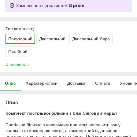
Замовлення під захистом
Тип комплекту
Полуторний
Двоспальний
Двоспальний Євро
Сімейний
В наявності
Опис
Характеристики
Доставка
Оплата
Умови п
Опис
Комплект постільної білизни з бязі Сніговий марал
Постільна білизна з новорічним принтом наповнить вашу
спальню атмосферою свята, а комфортний відпочинок
подарує натуральна, приємна тканина. Цей комплект чудовий