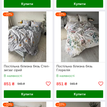
Купити
Купити
–10%
–10%
Постільна білизна бязь Степ-
Постільна білизна бязь
зигзаг сірий
Глорелія
В наявності
В наявності
851
851
₴
₴
945 ₴
945 ₴
Купити
Купити
–10%
–10%