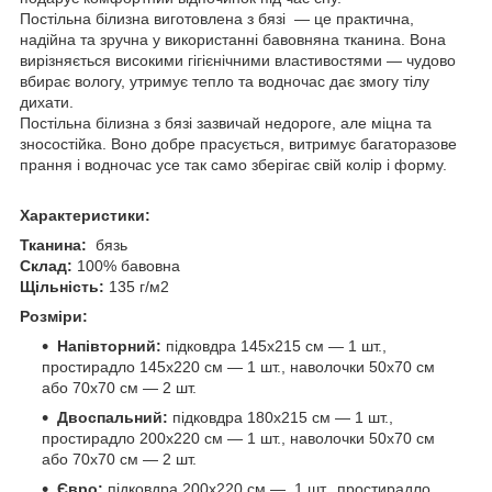
Постільна білизна виготовлена з бязі — це практична,
надійна та зручна у використанні бавовняна тканина. Вона
вирізняється високими гігієнічними властивостями — чудово
вбирає вологу, утримує тепло та водночас дає змогу тілу
дихати.
Постільна білизна з бязі зазвичай недороге, але міцна та
зносостійка. Воно добре прасується, витримує багаторазове
прання і водночас усе так само зберігає свій колір і форму.
Характеристики:
Тканина:
бязь
Склад:
100% бавовна
Щільність:
135 г/м2
Розміри:
Напівторний:
підковдра 145х215 см — 1 шт.,
простирадло 145х220 см — 1 шт., наволочки 50х70 см
або 70х70 см — 2 шт.
Двоспальний:
підковдра 180х215 см — 1 шт.,
простирадло 200х220 см — 1 шт., наволочки 50х70 см
або 70х70 см — 2 шт.
Євро:
підковдра 200х220 см — 1 шт., простирадло