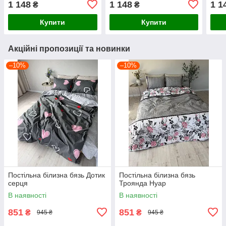
1 148
1 148
1 1
₴
₴
Купити
Купити
Акційні пропозиції та новинки
–10%
–10%
Постільна білизна бязь Дотик
Постільна білизна бязь
серця
Троянда Нуар
В наявності
В наявності
851
851
₴
₴
945 ₴
945 ₴