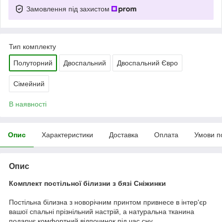
Замовлення під захистом
Тип комплекту
Полуторний
Двоспальний
Двоспальний Євро
Сімейний
В наявності
Опис
Характеристики
Доставка
Оплата
Умови п
Опис
Комплект постільної білизни з бязі Сніжинки
Постільна білизна з новорічним принтом привнесе в інтер'єр
вашої спальні прізнільний настрій, а натуральна тканина
подарує комфортний відпочинок під час сну.