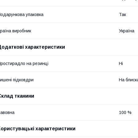
одарункова упаковка
Так
раїна виробник
Україна
Додаткові характеристики
ростирадло на резинці
Ні
ишені підковдри
На блиск
Склад тканини
авовна
100 %
Користувацькі характеристики