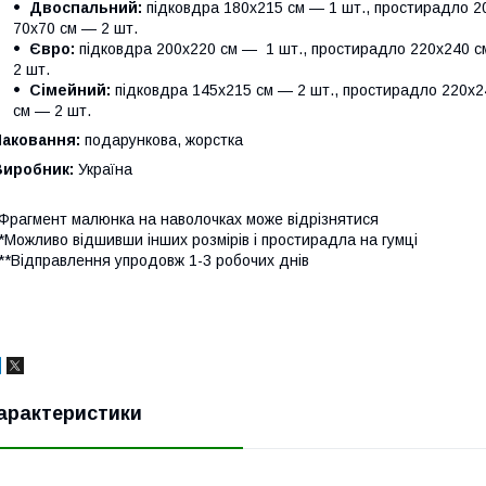
Двоспальний:
підковдра 180х215 см — 1 шт., простирадло 20
70х70 см — 2 шт.
Євро:
підковдра 200х220 см — 1 шт., простирадло 220х240 см
2 шт.
Сімейний:
підковдра 145х215 см — 2 шт., простирадло 220х24
см — 2 шт.
Паковання:
подарункова, жорстка
Виробник:
Україна
Фрагмент малюнка на наволочках може відрізнятися
*Можливо відшивши інших розмірів і простирадла на гумці
**Відправлення упродовж 1-3 робочих днів
арактеристики