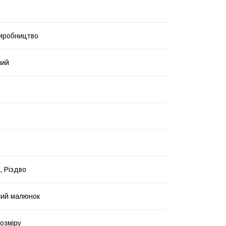
иробництво
ний
, Різдво
ний малюнок
озміру