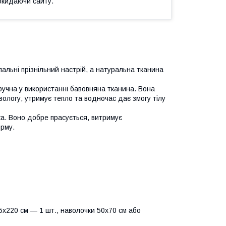
окидаючи сайту.
пальні прізнільний настрій, а натуральна тканина
ручна у використанні бавовняна тканина. Вона
вологу, утримує тепло та водночас дає змогу тілу
йка. Воно добре прасується, витримує
орму.
х220 см — 1 шт., наволочки 50х70 см або