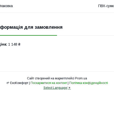
паковка
ПВХ-сумк
нформація для замовлення
іна:
1 148 ₴
Сайт створений на маркетплейсі
Prom.ua
🌱 ЕкоКомфорт |
Поскаржитися на контент
|
Політика конфіденційності
Select Language
▼