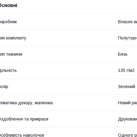
Основні
иробник
Власне в
ип комплекту
Полутор
ип тканини
Бязь
ільність
135 г/м2
олір
Зелений
ематика декору, малюнка
Новий рік
здоблення та прикраси
Друкова
собливість наволочок
Одного р