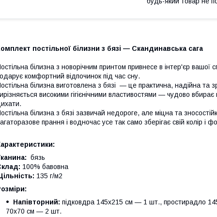
будь-який товар не п
омплект постільної білизни з бязі — Скандинавська сага
остільна білизна з новорічним принтом привнесе в інтер'єр вашої с
одарує комфортний відпочинок під час сну.
остільна білизна виготовлена з бязі — це практична, надійна та з
ирізняється високими гігієнічними властивостями — чудово вбирає 
ихати.
остільна білизна з бязі зазвичай недороге, але міцна та зносості
агаторазове прання і водночас усе так само зберігає свій колір і ф
Характеристики:
канина:
бязь
Склад:
100% бавовна
ільність:
135 г/м2
Розміри:
Напівторний:
підковдра 145х215 см — 1 шт., простирадло 145
70х70 см — 2 шт.