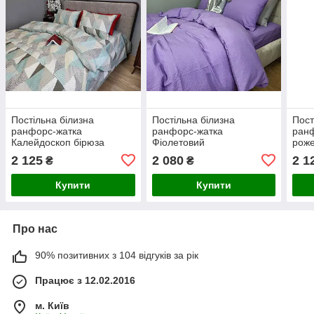
Постільна білизна
Постільна білизна
Пост
ранфорс-жатка
ранфорс-жатка
ранф
Калейдоскоп бірюза
Фіолетовий
роже
2 125
2 080
2 1
₴
₴
Купити
Купити
Про нас
90% позитивних з 104 відгуків за рік
Працює з 12.02.2016
м. Київ