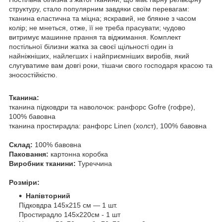
структуру, стало популярним завдяки своїм перевагам:
тканина еластична та міцна; яскравий, не блякне з часом
колір; не мнеться, отже, її не треба прасувати; чудово
витримує машинне прання та віджимання. Комплект
постільної білизни жатка за своєї щільності один із
найніжніших, найлегших і найприємніших виробів, який
слугуватиме вам довгі роки, тішачи свого господаря красою та
зносостійкістю.
Тканина:
тканина підковдри та наволочок: ранфорс Gofre (гофре),
100% бавовна
тканина простирадла: ранфорс Linen (холст), 100% бавовна
Склад:
100% бавовна
Паковання:
картонна коробка
Виробник тканини:
Туреччина
Розміри:
Напівторний
Підковдра 145х215 см — 1 шт.
Простирадло 145х220см - 1 шт