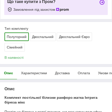
Що таке купити з Пром?
Замовлення під захистом
Тип комплекту
Полуторний
Двоспальний
Двоспальний Євро
Сімейний
В наявності
Опис
Характеристики
Доставка
Оплата
Умови п
Опис
Комплект постільної білизни ранфорс-жатка Інтрига
бірюза мікс
Постільна білизна з жатої тканини, що має гарну рельєфну