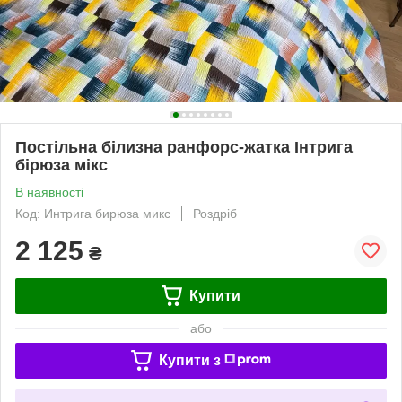
Постільна білизна ранфорс-жатка Інтрига
бірюза мікс
В наявності
Код: Интрига бирюза микс
Роздріб
2 125
₴
Купити
або
Купити з