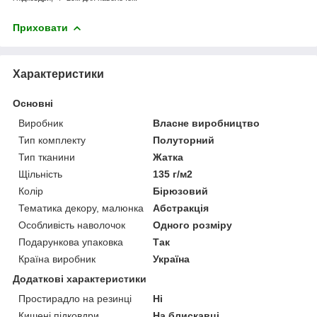
Приховати
Характеристики
Основні
Виробник
Власне виробництво
Тип комплекту
Полуторний
Тип тканини
Жатка
Щільність
135 г/м2
Колір
Бірюзовий
Тематика декору, малюнка
Абстракція
Особливість наволочок
Одного розміру
Подарункова упаковка
Так
Країна виробник
Україна
Додаткові характеристики
Простирадло на резинці
Ні
Кишені підковдри
На блискавці