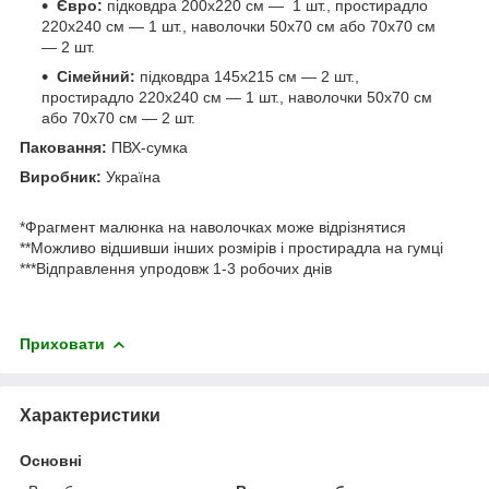
Євро:
підковдра 200х220 см — 1 шт., простирадло
220х240 см — 1 шт., наволочки 50х70 см або 70х70 см
— 2 шт.
Сімейний:
підковдра 145х215 см — 2 шт.,
простирадло 220х240 см — 1 шт., наволочки 50х70 см
або 70х70 см — 2 шт.
Паковання:
ПВХ-сумка
Виробник:
Україна
*Фрагмент малюнка на наволочках може відрізнятися
**Можливо відшивши інших розмірів і простирадла на гумці
***Відправлення упродовж 1-3 робочих днів
Приховати
Характеристики
Основні