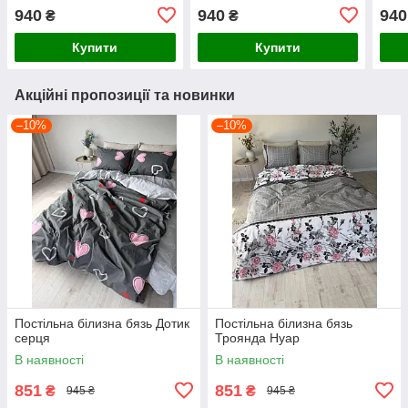
940
940
940
₴
₴
Купити
Купити
Акційні пропозиції та новинки
–10%
–10%
Постільна білизна бязь Дотик
Постільна білизна бязь
серця
Троянда Нуар
В наявності
В наявності
851
851
₴
₴
945 ₴
945 ₴