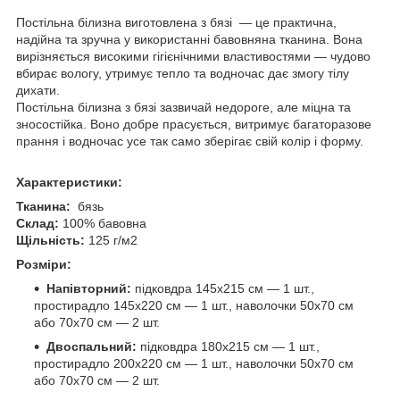
Постільна білизна виготовлена з бязі — це практична,
надійна та зручна у використанні бавовняна тканина. Вона
вирізняється високими гігієнічними властивостями — чудово
вбирає вологу, утримує тепло та водночас дає змогу тілу
дихати.
Постільна білизна з бязі зазвичай недороге, але міцна та
зносостійка. Воно добре прасується, витримує багаторазове
прання і водночас усе так само зберігає свій колір і форму.
Характеристики:
Тканина:
бязь
Склад:
100% бавовна
Щільність:
125 г/м2
Розміри:
Напівторний:
підковдра 145х215 см — 1 шт.,
простирадло 145х220 см — 1 шт., наволочки 50х70 см
або 70х70 см — 2 шт.
Двоспальний:
підковдра 180х215 см — 1 шт.,
простирадло 200х220 см — 1 шт., наволочки 50х70 см
або 70х70 см — 2 шт.