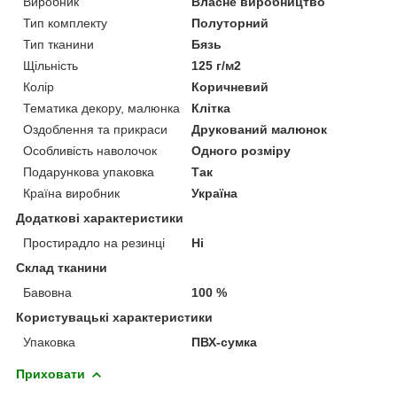
Виробник
Власне виробництво
Тип комплекту
Полуторний
Тип тканини
Бязь
Щільність
125 г/м2
Колір
Коричневий
Тематика декору, малюнка
Клітка
Оздоблення та прикраси
Друкований малюнок
Особливість наволочок
Одного розміру
Подарункова упаковка
Так
Країна виробник
Україна
Додаткові характеристики
Простирадло на резинці
Ні
Склад тканини
Бавовна
100 %
Користувацькі характеристики
Упаковка
ПВХ-сумка
Приховати