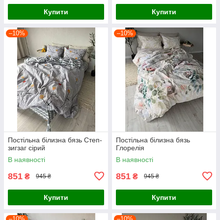
Купити
Купити
–10%
–10%
Постільна білизна бязь Степ-
Постільна білизна бязь
зигзаг сірий
Глорелія
В наявності
В наявності
851
851
₴
₴
945 ₴
945 ₴
Купити
Купити
–10%
–10%