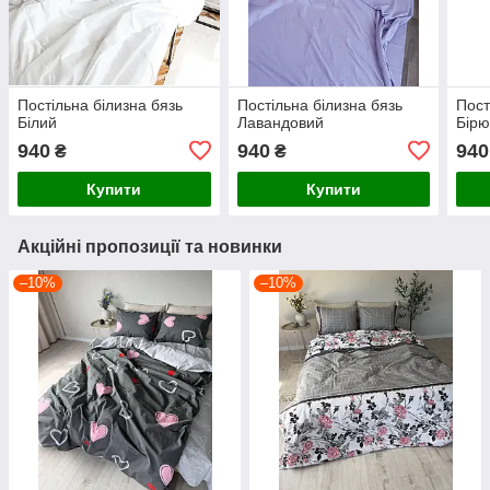
Постільна білизна бязь
Постільна білизна бязь
Пост
Білий
Лавандовий
Бірю
940
940
940
₴
₴
Купити
Купити
Акційні пропозиції та новинки
–10%
–10%