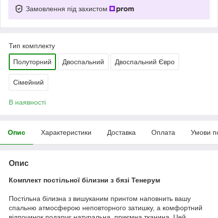
Замовлення під захистом
Тип комплекту
Полуторний
Двоспальний
Двоспальний Євро
Сімейний
В наявності
Опис
Характеристики
Доставка
Оплата
Умови п
Опис
Комплект постільної білизни з бязі Тенерум
Постільна білизна з вишуканим принтом наповнить вашу
спальню атмосферою неповторного затишку, а комфортний
відпочинок подарує натуральна, приємна тканина. Цей