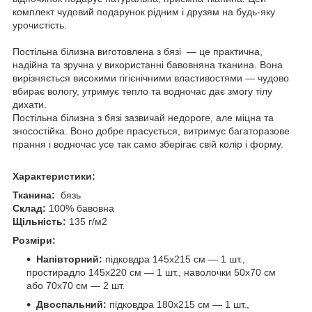
комплект чудовий подарунок рідним і друзям на будь-яку
урочистість.
Постільна білизна виготовлена з бязі — це практична,
надійна та зручна у використанні бавовняна тканина. Вона
вирізняється високими гігієнічними властивостями — чудово
вбирає вологу, утримує тепло та водночас дає змогу тілу
дихати.
Постільна білизна з бязі зазвичай недороге, але міцна та
зносостійка. Воно добре прасується, витримує багаторазове
прання і водночас усе так само зберігає свій колір і форму.
Характеристики:
Тканина:
бязь
Склад:
100% бавовна
Щільність:
135 г/м2
Розміри:
Напівторний:
підковдра 145х215 см — 1 шт.,
простирадло 145х220 см — 1 шт., наволочки 50х70 см
або 70х70 см — 2 шт.
Двоспальний:
підковдра 180х215 см — 1 шт.,