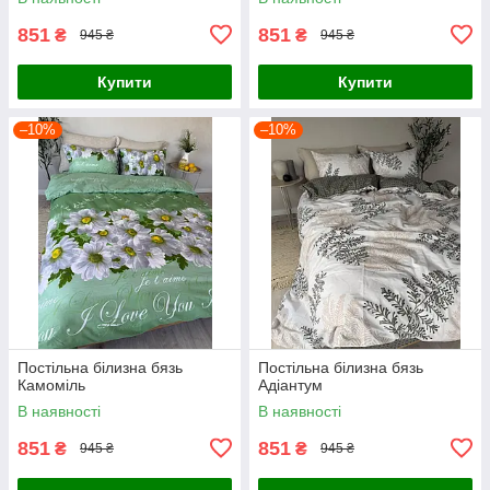
851
851
₴
₴
945 ₴
945 ₴
Купити
Купити
–10%
–10%
Постільна білизна бязь
Постільна білизна бязь
Камоміль
Адіантум
В наявності
В наявності
851
851
₴
₴
945 ₴
945 ₴