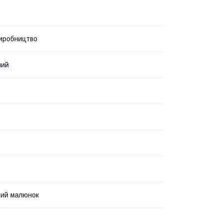
иробництво
ний
ний малюнок