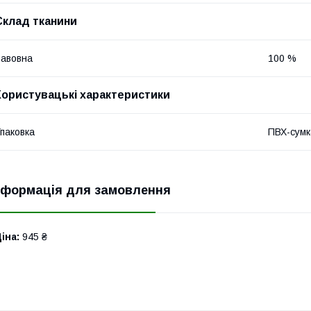
Склад тканини
авовна
100 %
Користувацькі характеристики
паковка
ПВХ-сумк
нформація для замовлення
іна:
945 ₴