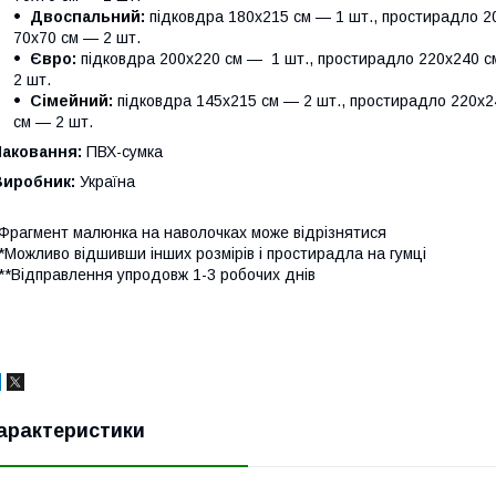
Двоспальний:
підковдра 180х215 см — 1 шт., простирадло 20
70х70 см — 2 шт.
Євро:
підковдра 200х220 см — 1 шт., простирадло 220х240 см
2 шт.
Сімейний:
підковдра 145х215 см — 2 шт., простирадло 220х24
см — 2 шт.
Паковання:
ПВХ-сумка
Виробник:
Україна
Фрагмент малюнка на наволочках може відрізнятися
*Можливо відшивши інших розмірів і простирадла на гумці
**Відправлення упродовж 1-3 робочих днів
арактеристики