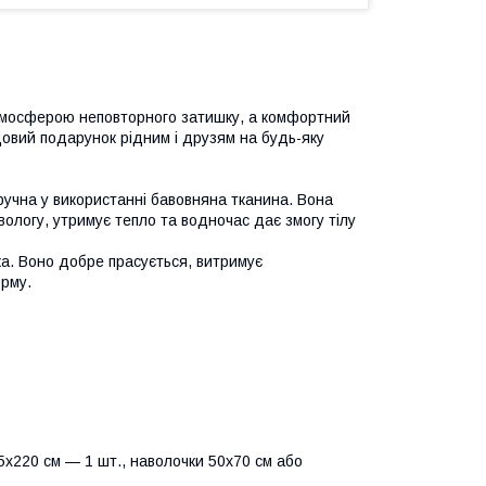
тмосферою неповторного затишку, а комфортний
овий подарунок рідним і друзям на будь-яку
ручна у використанні бавовняна тканина. Вона
вологу, утримує тепло та водночас дає змогу тілу
йка. Воно добре прасується, витримує
орму.
х220 см — 1 шт., наволочки 50х70 см або