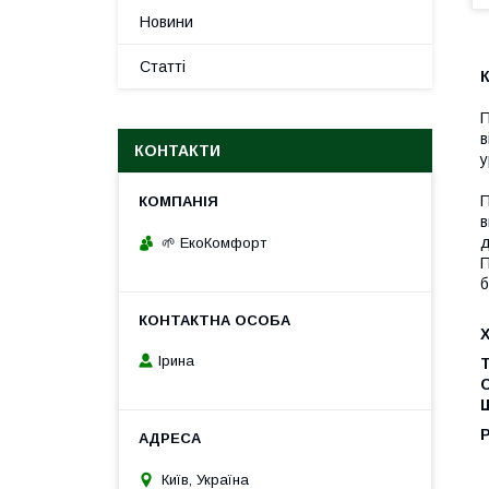
Новини
Статті
К
П
в
КОНТАКТИ
у
П
в
д
🌱 ЕкоКомфорт
П
б
Ірина
Т
Щ
Київ, Україна