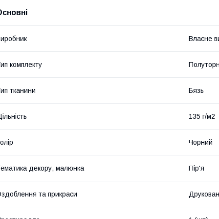
Основні
иробник
Власне в
ип комплекту
Полутор
ип тканини
Бязь
ільність
135 г/м2
олір
Чорний
ематика декору, малюнка
Пір'я
здоблення та прикраси
Друкова