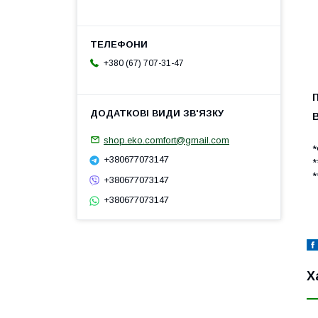
+380 (67) 707-31-47
shop.eko.comfort@gmail.com
*
+380677073147
*
*
+380677073147
+380677073147
Х