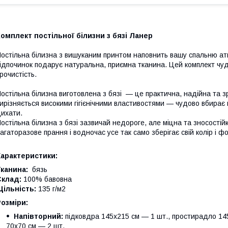
омплект постільної білизни з бязі Ланер
остільна білизна з вишуканим принтом наповнить вашу спальню а
ідпочинок подарує натуральна, приємна тканина. Цей комплект чуд
рочистість.
остільна білизна виготовлена з бязі — це практична, надійна та з
ирізняється високими гігієнічними властивостями — чудово вбирає 
ихати.
остільна білизна з бязі зазвичай недороге, але міцна та зносості
агаторазове прання і водночас усе так само зберігає свій колір і ф
Характеристики:
канина:
бязь
Склад:
100% бавовна
ільність:
135 г/м2
Розміри:
Напівторний:
підковдра 145х215 см — 1 шт., простирадло 145
70х70 см — 2 шт.