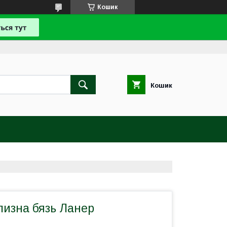
Кошик
Кошик
лизна бязь Ланер