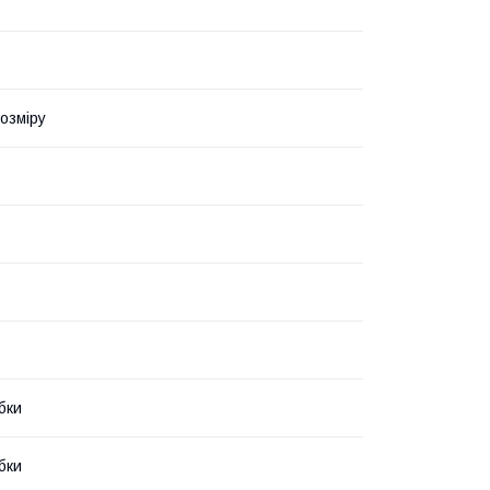
озміру
бки
бки