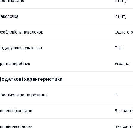
Простирадло
1 (шт)
аволочка
2 (шт)
собливість наволочок
Одного р
одарункова упаковка
Так
раїна виробник
Україна
Додаткові характеристики
ростирадло на резинці
Ні
ишені підковдри
Без засті
ишені наволочки
Без засті