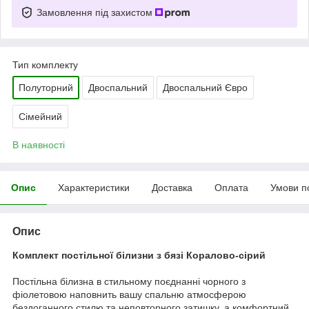
Замовлення під захистом
Тип комплекту
Полуторний
Двоспальний
Двоспальний Євро
Сімейний
В наявності
Опис
Характеристики
Доставка
Оплата
Умови п
Опис
Комплект постільної білизни з бязі Коралово-сірий
Постільна білизна в стильному поєднанні чорного з
фіолетовою наповнить вашу спальню атмосферою
бездоганного стилю та неповторного затишку, а комфортний