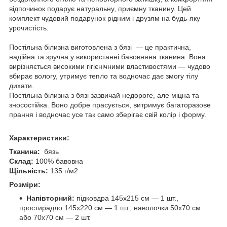
відпочинок подарує натуральну, приємну тканину. Цей
комплект чудовий подарунок рідним і друзям на будь-яку
урочистість.
Постільна білизна виготовлена з бязі — це практична,
надійна та зручна у використанні бавовняна тканина. Вона
вирізняється високими гігієнічними властивостями — чудово
вбирає вологу, утримує тепло та водночас дає змогу тілу
дихати.
Постільна білизна з бязі зазвичай недороге, але міцна та
зносостійка. Воно добре прасується, витримує багаторазове
прання і водночас усе так само зберігає свій колір і форму.
Характеристики:
Тканина:
бязь
Склад:
100% бавовна
Щільність:
135 г/м2
Розміри:
Напівторний:
підковдра 145х215 см — 1 шт.,
простирадло 145х220 см — 1 шт., наволочки 50х70 см
або 70х70 см — 2 шт.