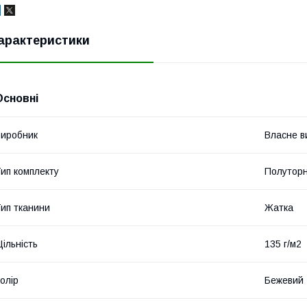
арактеристики
Основні
иробник
Власне в
ип комплекту
Полутор
ип тканини
Жатка
ільність
135 г/м2
олір
Бежевий