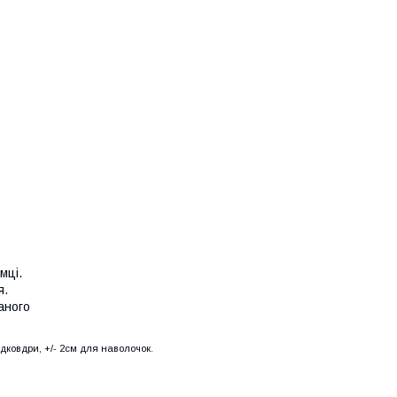
мці.
я.
аного
ідковдри, +/- 2см для наволочок.