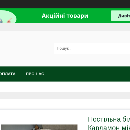
ОПЛАТА
ПРО НАС
Постільна б
Кардамон мі