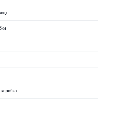
авці
бки
 коробка