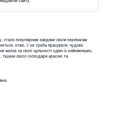
окидаючи сайту.
у, стало популярним завдяки своїм перевагам:
неться, отже, її не треба прасувати; чудово
и жатка за своєї щільності один із найніжніших,
и, тішачи свого господаря красою та
овна