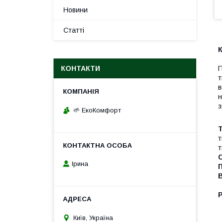
Новини
Статті
КОНТАКТИ
П
т
в
н
з
🌱 ЕкоКомфорт
Т
т
т
Ірина
Р
Київ, Україна