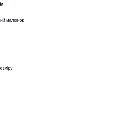
ія
ний малюнок
озміру