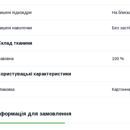
ишені підковдри
На блиск
ишені наволочки
Без засті
Склад тканини
авовна
100 %
Користувацькі характеристики
паковка
Картонна
нформація для замовлення