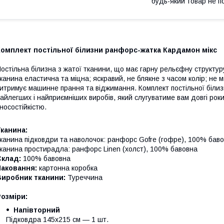
будь-який товар не п
Комплект постільної білизни ранфорс-жатка Кардамон мікс
остільна білизна з жатої тканини, що має гарну рельєфну структур
канина еластична та міцна; яскравий, не блякне з часом колір; не м
итримує машинне прання та віджимання. Комплект постільної білизн
айлегших і найприємніших виробів, який слугуватиме вам довгі рок
носостійкістю.
канина:
канина підковдри та наволочок: ранфорс Gofre (гофре), 100% бав
канина простирадла: ранфорс Linen (холст), 100% бавовна
Склад:
100% бавовна
Паковання:
картонна коробка
Виробник тканини:
Туреччина
озміри:
Напівторний
Підковдра 145х215 см — 1 шт.