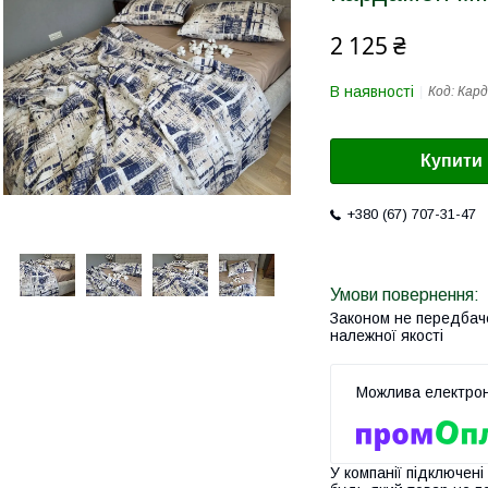
2 125 ₴
В наявності
Код:
Кард
Купити
+380 (67) 707-31-47
Законом не передбач
належної якості
У компанії підключені