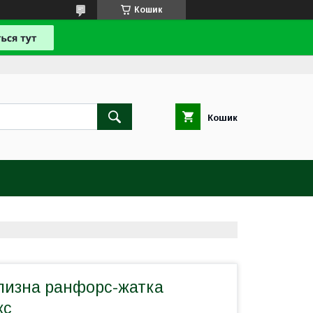
Кошик
Кошик
ілизна ранфорс-жатка
кс