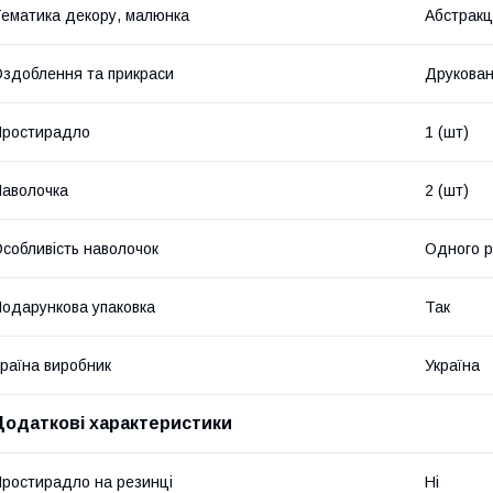
ематика декору, малюнка
Абстракц
здоблення та прикраси
Друкова
Простирадло
1 (шт)
аволочка
2 (шт)
собливість наволочок
Одного р
одарункова упаковка
Так
раїна виробник
Україна
Додаткові характеристики
ростирадло на резинці
Ні