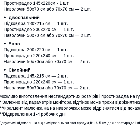
Простирадло 145х220см - 1 шт
Наволочки 50х70 см або 70х70 см — 2 шт.
Двоспальний
Підковдра 180х215 см — 1 шт.
Простирадло 200х220 см — 1 шт.
Наволочки 50х70 см або 70х70 см — 2 шт.
Евро
Підковдра 200х220 см — 1 шт.
Простирадло 220х240 см — 1 шт.
Наволочки 50х70см або 70х70 см — 2 шт.
Сімейний
Підковдра 145х215 см — 2 шт.
Простирадло 220х240 см — 1 шт.
Наволочки 50х70см або 70х70 см — 2 шт.
Можливо виготовлення нестандартних розмірів і простирадла на гу
* Залежно від параметрів монітора відтінок може трохи відрізнятис
**Фрагмент малюнка на на наволочках може відрізнятися від показ
**Відправлення 1-4 робочих дні
Допустимі відхилення від вимірювань готової продукції: +/- 5 см для простирадл і п