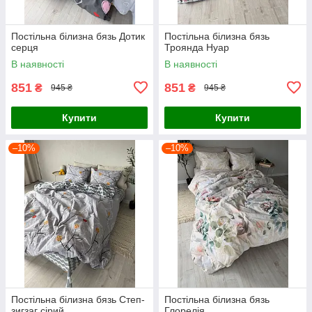
Постільна білизна бязь Дотик
Постільна білизна бязь
серця
Троянда Нуар
В наявності
В наявності
851
851
₴
₴
945 ₴
945 ₴
Купити
Купити
–10%
–10%
Постільна білизна бязь Степ-
Постільна білизна бязь
зигзаг сірий
Глорелія