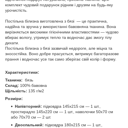
комплект чудовий подарунок рідним і друзям на будь-яку
урочистість.
Постільна білизна виготовлена з бязі — це практична,
надійна та зручна у використанні бавовняна тканина. Вона
вирізняється високими гігієнічними властивостями — чудово
вбирає вологу, утримує тепло та водночас дає змогу тілу
дихати.
Постільна білизна з бязі зазвичай недороге, але міцна та
зносостійка. Воно добре прасується, витримує багаторазове
прання і водночас усе так само зберігає свій колір і форму.
Характеристики:
Тканина:
бязь
Склад:
100% бавовна
Щільність:
135 г/м2
Розміри:
Напівторний:
підковдра 145х215 см — 1 шт.,
простирадло 145х220 см — 1 шт., наволочки 50х70 см
або 70х70 см — 2 шт.
Двоспальний:
підковдра 180х215 см — 1 шт.,