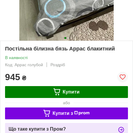
Постільна білизна бязь Аррас блакитний
В наявності
Код: Аррас голубой
Роздріб
945
₴
Купити
або
Купити з
Що таке купити з Пром?