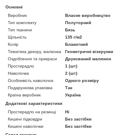
Основні
Виробник
Власне виробництво
Тип комплекту
Полуторний
Тип тканини
Бязь
Щільність
135 г/м2
Колір
Блакитний
Тематика декору, малюнка
Геометричні візерунки
Оздоблення та прикраси
Друкований малюнок
Простирадло
1 (шт)
Наволочка
2 (шт)
Особливість наволочок
Одного розміру
Подарункова упаковка
Так
Країна виробник
Україна
Додаткові характеристики
Простирадло на резинці
Ні
Кишені підковдри
Без застібки
Кишені наволочки
Без застібки
Склад тканини