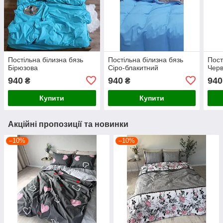
Постільна білизна бязь
Постільна білизна бязь
Пост
Бірюзова
Сіро-блакитний
Чер
940
940
940
₴
₴
Купити
Купити
Акційні пропозиції та новинки
–10%
–10%