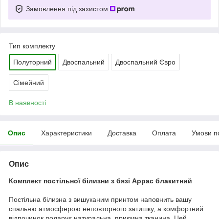
Замовлення під захистом
Тип комплекту
Полуторний
Двоспальний
Двоспальний Євро
Сімейний
В наявності
Опис
Характеристики
Доставка
Оплата
Умови п
Опис
Комплект постільної білизни з бязі Аррас блакитний
Постільна білизна з вишуканим принтом наповнить вашу
спальню атмосферою неповторного затишку, а комфортний
відпочинок подарує натуральна, приємна тканина. Цей