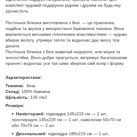
комплект чудовий подарунок рідним і друзям на будь-яку
урочистість.
Постільна білизна виготовлена з бязі — це практична,
надійна та зручна у використанні бавовняна тканина. Вона
вирізняється високими гігієнічними властивостями — чудово
вбирає вологу, утримує тепло та водночас дає змогу тілу
дихати.
Постільна білизна з бязі зазвичай недороге, але міцна та
зносостійка. Воно добре прасується, витримує багаторазове
прання і водночас усе так само зберігає свій колір і форму.
Характеристики:
Тканина:
бязь
Склад:
100% бавовна
Щільність:
135 г/м2
Розміри:
Напівторний:
підковдра 145х215 см — 1 шт.,
простирадло 145х220 см — 1 шт., наволочки 50х70 см
або 70х70 см — 2 шт.
Двоспальний:
підковдра 180х215 см — 1 шт.,