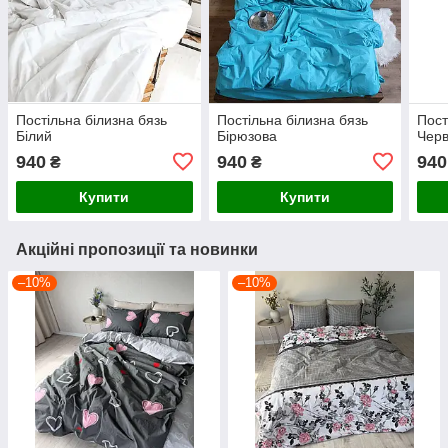
Постільна білизна бязь
Постільна білизна бязь
Пост
Білий
Бірюзова
Чер
940
940
940
₴
₴
Купити
Купити
Акційні пропозиції та новинки
–10%
–10%