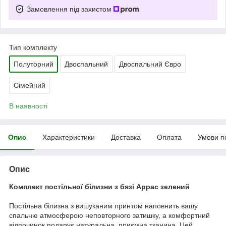
Замовлення під захистом
Тип комплекту
Полуторний
Двоспальний
Двоспальний Євро
Сімейний
В наявності
Опис
Характеристики
Доставка
Оплата
Умови п
Опис
Комплект постільної білизни з бязі Аррас зелений
Постільна білизна з вишуканим принтом наповнить вашу
спальню атмосферою неповторного затишку, а комфортний
відпочинок подарує натуральна, приємна тканина. Цей