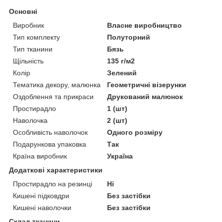
Основні
Виробник
Власне виробництво
Тип комплекту
Полуторний
Тип тканини
Бязь
Щільність
135 г/м2
Колір
Зелений
Тематика декору, малюнка
Геометричні візерунки
Оздоблення та прикраси
Друкований малюнок
Простирадло
1 (шт)
Наволочка
2 (шт)
Особливість наволочок
Одного розміру
Подарункова упаковка
Так
Країна виробник
Україна
Додаткові характеристики
Простирадло на резинці
Ні
Кишені підковдри
Без застібки
Кишені наволочки
Без застібки
Склад тканини