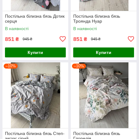
Постільна білизна бязь Дотик
Постільна білизна бязь
серця
Троянда Нуар
В наявності
В наявності
851
851
₴
₴
945 ₴
945 ₴
Купити
Купити
–10%
–10%
Постільна білизна бязь Степ-
Постільна білизна бязь
зигзаг сірий
Глорелія