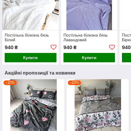
Постільна білизна бязь
Постільна білизна бязь
Пост
Білий
Лавандовий
Бірю
940
940
940
₴
₴
Купити
Купити
Акційні пропозиції та новинки
–10%
–10%