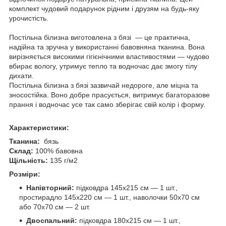
комплект чудовий подарунок рідним і друзям на будь-яку
урочистість.
Постільна білизна виготовлена з бязі — це практична,
надійна та зручна у використанні бавовняна тканина. Вона
вирізняється високими гігієнічними властивостями — чудово
вбирає вологу, утримує тепло та водночас дає змогу тілу
дихати.
Постільна білизна з бязі зазвичай недороге, але міцна та
зносостійка. Воно добре прасується, витримує багаторазове
прання і водночас усе так само зберігає свій колір і форму.
Характеристики:
Тканина:
бязь
Склад:
100% бавовна
Щільність:
135 г/м2
Розміри:
Напівторний:
підковдра 145х215 см — 1 шт.,
простирадло 145х220 см — 1 шт., наволочки 50х70 см
або 70х70 см — 2 шт.
Двоспальний:
підковдра 180х215 см — 1 шт.,