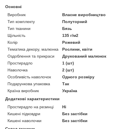
Основні
Виробник
Власне виробництво
Тип комплекту
Полуторний
Тип тканини
Бязь
Щільність
135 г/м2
Колір
Рожевий
Тематика декору, малюнка
Рослини, квіти
Оздоблення та прикраси
Друкований малюнок
Простирадло
1 (шт)
Наволочка
2 (шт)
Особливість наволочок
Одного розміру
Подарункова упаковка
Так
Країна виробник
Україна
Додаткові характеристики
Простирадло на резинці
Ні
Кишені підковдри
Без застібки
Кишені наволочки
Без застібки
Склад тканини