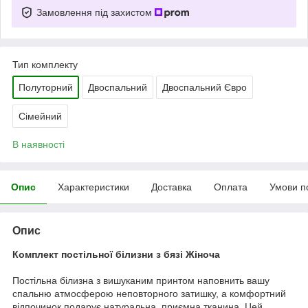
Замовлення під захистом
Тип комплекту
Полуторний
Двоспальний
Двоспальний Євро
Сімейний
В наявності
Опис
Характеристики
Доставка
Оплата
Умови п
Опис
Комплект постільної білизни з бязі Жіноча
Постільна білизна з вишуканим принтом наповнить вашу
спальню атмосферою неповторного затишку, а комфортний
відпочинок подарує натуральна, приємна тканина. Цей