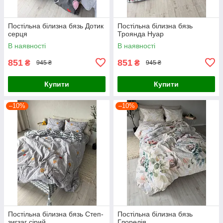
Постільна білизна бязь Дотик
Постільна білизна бязь
серця
Троянда Нуар
В наявності
В наявності
851
851
₴
₴
945 ₴
945 ₴
Купити
Купити
–10%
–10%
Постільна білизна бязь Степ-
Постільна білизна бязь
зигзаг сірий
Глорелія