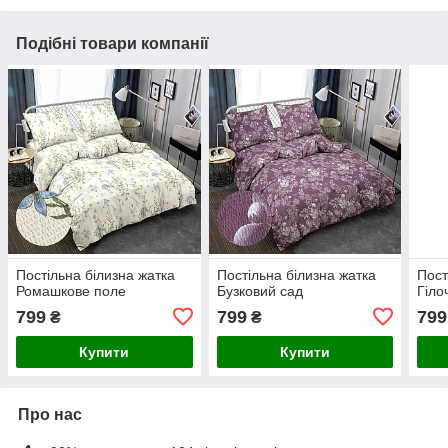
Подібні товари компанії
Постільна білизна жатка
Постільна білизна жатка
Пост
Ромашкове поле
Бузковий сад
Гіло
799
799
799
₴
₴
Купити
Купити
Про нас