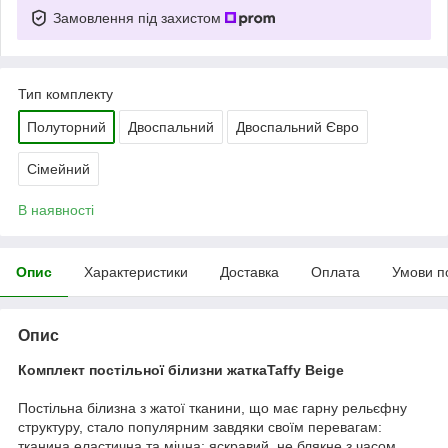
Замовлення під захистом
Тип комплекту
Полуторний
Двоспальний
Двоспальний Євро
Сімейний
В наявності
Опис
Характеристики
Доставка
Оплата
Умови п
Опис
Комплект постільної білизни жаткаTaffy Beige
Постільна білизна з жатої тканини, що має гарну рельєфну
структуру, стало популярним завдяки своїм перевагам:
тканина еластична та міцна; яскравий, не блякне з часом