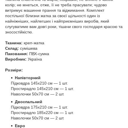
колір; не мнеться, отже, її не треба прасувати; чудово
витримує машинне прання та віджимання. Комплект
постільної білизни жатка за своєї щільності один із
найніжніших, найлегших і найприємніших виробів, який
слугуватиме вам довгі роки, тішачи свого господаря красою та
зносостійкістю.
Тканина:
креп-жатка
Склад:
сумішева
Паковання:
ПВХ-сумка
Виробник:
Україна
Розміри:
Напівторний
Підковдра 145х210 см — 1 шт.
Простирадло 145х210 см — 1 шт.
Наволочки 50х70 см — 2 шт.
Двоспальний
Підковдра 175х210 см — 1 шт.
Простирадло 185х220 см — 1 шт.
Наволочки 50х70 см — 2 шт.
Евро