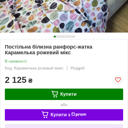
Постільна білизна ранфорс-жатка
Карамелька рожевий мікс
В наявності
Код: Карамелька розовый микс
Роздріб
2 125
₴
Купити
або
Купити з