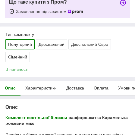
Що таке купити з Пром?
Замовлення під захистом
Тип комплекту
Полуторний
Двоспальний
Двоспальний Євро
Сімейний
В наявності
Опис
Характеристики
Доставка
Оплата
Умови п
Опис
Комплект постільної білизни
ранфорс-жатка Карамелька
рожевий мікс
Постільна білизна з жатої тканини, що має гарну рельєфну