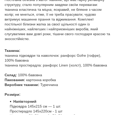
структуру, стало популярним завдяки своїм перевагам:
тканина еластична та міцна; яскравий, не блякне з часом
колір; не мнеться, отже, її не треба прасувати; чудово
витримує машинне прання та віджимання. Комплект
постільної білизни жатка за своєї щільності один із
найніжніших, найлегших і найприємніших виробів, який
слугуватиме вам довгі роки, тішачи свого господаря красою та
зносостійкістю.
Тканина:
тканина підковдри та наволочок: ранфорс Gofre (гофре),
100% бавовна
тканина простирадла: ранфорс Linen (холст), 100% бавовна
Склад:
100% бавовна
Паковання:
картонна коробка
Виробник тканини:
Туреччина
Розміри:
Напівторний
Підковдра 145х215 см — 1 шт.
Простирадло 145х220см - 1 шт