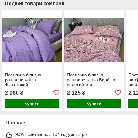
Подібні товари компанії
Постільна білизна
Постільна білизна
Пост
ранфорс-жатка
ранфорс-жатка Вербіна
ранф
Фіолетовий
рожевий мікс
роже
2 080
2 125
2 1
₴
₴
Купити
Купити
Про нас
90% позитивних з 104 відгуків за рік