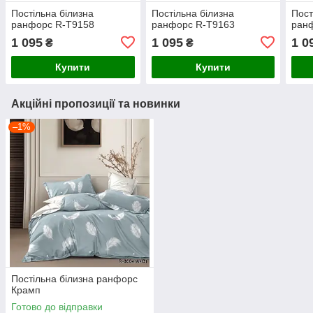
Постільна білизна
Постільна білизна
Пост
ранфорс R-T9158
ранфорс R-T9163
ран
1 095
1 095
1 0
₴
₴
Купити
Купити
Акційні пропозиції та новинки
–1%
Постільна білизна ранфорс
Крамп
Готово до відправки