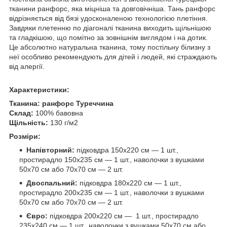
тканини ранфорс, яка міцніша та довговічніша. Тань ранфорс
відрізняється від бязі удосконаленою технологією плетіння.
Завдяки плетенню по діагоналі тканина виходить щільнішою
та гладкішою, що помітно за зовнішнім виглядом і на дотик.
Це абсолютно натуральна тканина, тому постільну білизну з
неї особливо рекомендують для дітей і людей, які страждають
від алергії.
Характеристики:
Тканина:
ранфорс Туреччина
Склад:
100% бавовна
Щільність:
130 г/м2
Розміри:
Напівторний:
підковдра 150х220 см — 1 шт.,
простирадло 150х235 см — 1 шт., наволочки з вушками
50х70 см або 70х70 см — 2 шт.
Двоспальний:
підковдра 180х220 см — 1 шт.,
простирадло 200х235 см — 1 шт., наволочки з вушками
50х70 см або 70х70 см — 2 шт.
Євро:
підковдра 200х220 см — 1 шт., простирадло
235х240 см — 1 шт., наволочки з вушками 50х70 см або