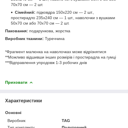
70х70 см — 2 шт.
Сімейний:
підковдра 150х220 см — 2 шт.,
простирадло 235х240 см — 1 шт., наволочки з вушками
50х70 см або 70х70 см — 2 шт.
Паковання:
подарункова, жорстка
Виробник тканини:
Туреччина
*Фрагмент малюнка на наволочках може відрізнятися
**Можливо відшивши інших розмірів і простирадла на гумці
***Відправлення упродовж 1-3 робочих днів
Приховати
Характеристики
Основні
Виробник
TAG
Тип комплекту
Полуторний