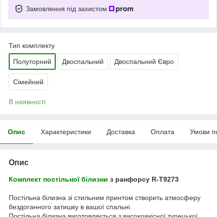
Замовлення під захистом
Тип комплекту
Полуторний
Двоспальний
Двоспальний Євро
Сімейний
В наявності
Опис
Характеристики
Доставка
Оплата
Умови п
Опис
Комплект постільної білизни
з ранфорсу R-T9273
Постільна білизна зі стильним принтом створить атмосферу
бездоганного затишку в вашої спальні.
Постільна білизна виготовляється з високоякісної турецької