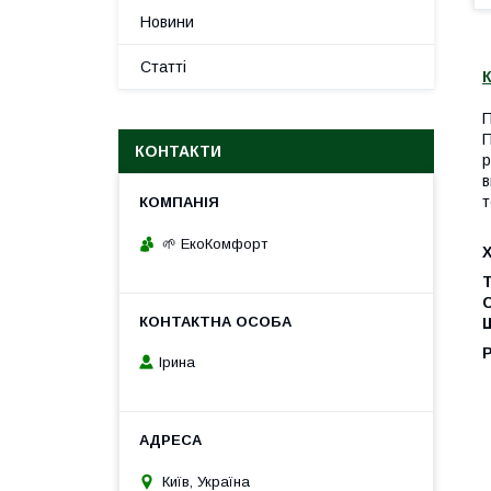
Новини
Статті
К
П
П
КОНТАКТИ
р
в
т
🌱 ЕкоКомфорт
Щ
Ірина
Київ, Україна