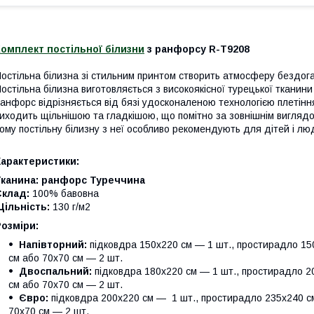
омплект постільної білизни
з ранфорсу R-T9208
остільна білизна зі стильним принтом створить атмосферу бездога
остільна білизна виготовляється з високоякісної турецької тканини
анфорс відрізняється від бязі удосконаленою технологією плетінн
иходить щільнішою та гладкішою, що помітно за зовнішнім виглядо
ому постільну білизну з неї особливо рекомендують для дітей і люд
Характеристики:
Тканина:
ранфорс Туреччина
Склад:
100% бавовна
ільність:
130 г/м2
Розміри:
Напівторний:
підковдра 150х220 см — 1 шт., простирадло 150
см або 70х70 см — 2 шт.
Двоспальний:
підковдра 180х220 см — 1 шт., простирадло 20
см або 70х70 см — 2 шт.
Євро:
підковдра 200х220 см — 1 шт., простирадло 235х240 см
70х70 см — 2 шт.