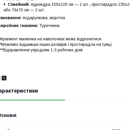
Сімейний:
підковдра 150х220 см — 2 шт., простирадло 235х24
або 70х70 см — 2 шт.
Паковання:
подарункова, жорстка
Виробник тканини:
Туреччина
Фрагмент малюнка на наволочках може відрізнятися
*Можливо відшивши інших розмірів і простирадла на гумці
**Відправлення упродовж 1-3 робочих днів
арактеристики
Основні