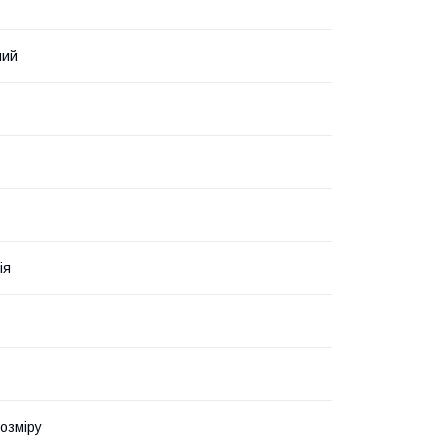
ний
ія
озміру