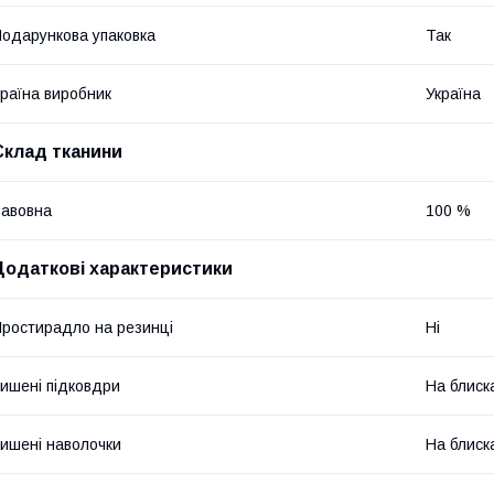
одарункова упаковка
Так
раїна виробник
Україна
Склад тканини
авовна
100 %
Додаткові характеристики
ростирадло на резинці
Ні
ишені підковдри
На блиск
ишені наволочки
На блиск