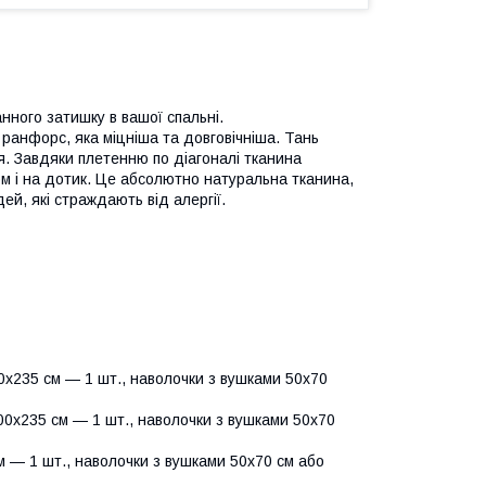
нного затишку в вашої спальні.
 ранфорс, яка міцніша та довговічніша. Тань
я. Завдяки плетенню по діагоналі тканина
м і на дотик. Це абсолютно натуральна тканина,
ей, які страждають від алергії.
х235 см — 1 шт., наволочки з вушками 50х70
0х235 см — 1 шт., наволочки з вушками 50х70
 — 1 шт., наволочки з вушками 50х70 см або