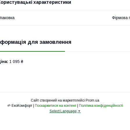
Користувацькі характеристики
паковка
Фірмова 
нформація для замовлення
іна:
1 095 ₴
Сайт створений на маркетплейсі
Prom.ua
🌱 ЕкоКомфорт |
Поскаржитися на контент
|
Політика конфіденційності
Select Language
▼