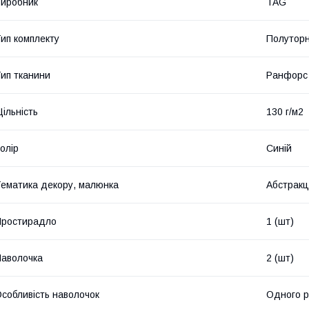
иробник
TAG
ип комплекту
Полутор
ип тканини
Ранфорс
ільність
130 г/м2
олір
Синій
ематика декору, малюнка
Абстракц
Простирадло
1 (шт)
аволочка
2 (шт)
собливість наволочок
Одного р