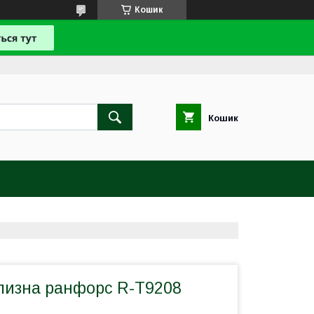
Кошик
Кошик
ілизна ранфорс R-T9208