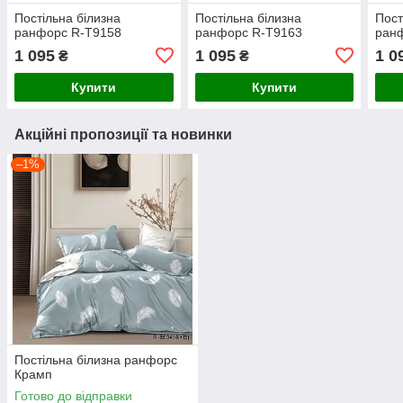
Постільна білизна
Постільна білизна
Пост
ранфорс R-T9158
ранфорс R-T9163
ран
1 095
1 095
1 0
₴
₴
Купити
Купити
Акційні пропозиції та новинки
–1%
Постільна білизна ранфорс
Крамп
Готово до відправки