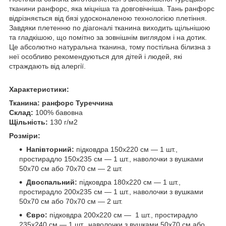
тканини ранфорс, яка міцніша та довговічніша. Тань ранфорс
відрізняється від бязі удосконаленою технологією плетіння.
Завдяки плетенню по діагоналі тканина виходить щільнішою
та гладкішою, що помітно за зовнішнім виглядом і на дотик.
Це абсолютно натуральна тканина, тому постільна білизна з
неї особливо рекомендуються для дітей і людей, які
страждають від алергії.
Характеристики:
Тканина:
ранфорс Туреччина
Склад:
100% бавовна
Щільність:
130 г/м2
Розміри:
Напівторний:
підковдра 150х220 см — 1 шт.,
простирадло 150х235 см — 1 шт., наволочки з вушками
50х70 см або 70х70 см — 2 шт.
Двоспальний:
підковдра 180х220 см — 1 шт.,
простирадло 200х235 см — 1 шт., наволочки з вушками
50х70 см або 70х70 см — 2 шт.
Євро:
підковдра 200х220 см — 1 шт., простирадло
235х240 см — 1 шт., наволочки з вушками 50х70 см або