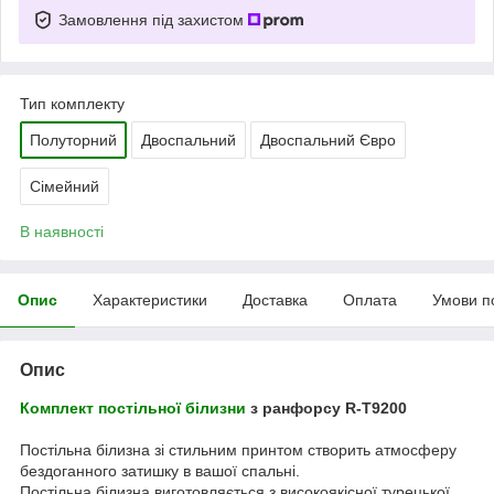
Замовлення під захистом
Тип комплекту
Полуторний
Двоспальний
Двоспальний Євро
Сімейний
В наявності
Опис
Характеристики
Доставка
Оплата
Умови п
Опис
Комплект постільної білизни
з ранфорсу R-T9200
Постільна білизна зі стильним принтом створить атмосферу
бездоганного затишку в вашої спальні.
Постільна білизна виготовляється з високоякісної турецької