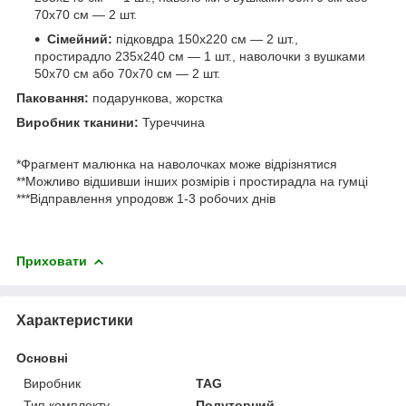
70х70 см — 2 шт.
Сімейний:
підковдра 150х220 см — 2 шт.,
простирадло 235х240 см — 1 шт., наволочки з вушками
50х70 см або 70х70 см — 2 шт.
Паковання:
подарункова, жорстка
Виробник тканини:
Туреччина
*Фрагмент малюнка на наволочках може відрізнятися
**Можливо відшивши інших розмірів і простирадла на гумці
***Відправлення упродовж 1-3 робочих днів
Приховати
Характеристики
Основні
Виробник
TAG
Тип комплекту
Полуторний