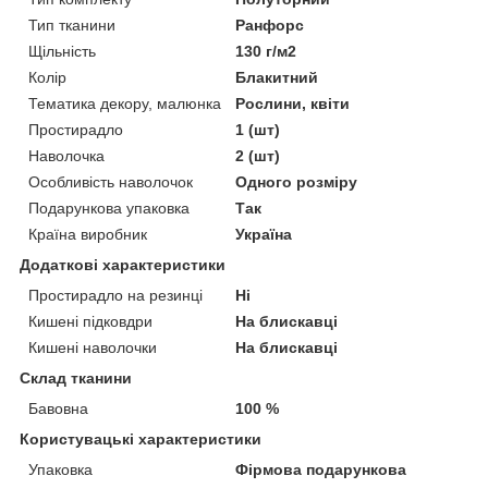
Тип тканини
Ранфорс
Щільність
130 г/м2
Колір
Блакитний
Тематика декору, малюнка
Рослини, квіти
Простирадло
1 (шт)
Наволочка
2 (шт)
Особливість наволочок
Одного розміру
Подарункова упаковка
Так
Країна виробник
Україна
Додаткові характеристики
Простирадло на резинці
Ні
Кишені підковдри
На блискавці
Кишені наволочки
На блискавці
Склад тканини
Бавовна
100 %
Користувацькі характеристики
Упаковка
Фірмова подарункова