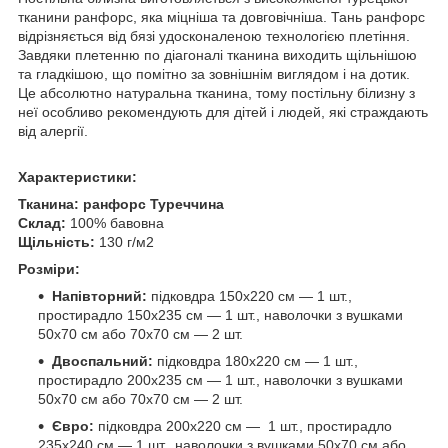
тканини ранфорс, яка міцніша та довговічніша. Тань ранфорс
відрізняється від бязі удосконаленою технологією плетіння.
Завдяки плетенню по діагоналі тканина виходить щільнішою
та гладкішою, що помітно за зовнішнім виглядом і на дотик.
Це абсолютно натуральна тканина, тому постільну білизну з
неї особливо рекомендують для дітей і людей, які страждають
від алергії.
Характеристики:
Тканина:
ранфорс Туреччина
Склад:
100% бавовна
Щільність:
130 г/м2
Розміри:
Напівторний:
підковдра 150х220 см — 1 шт.,
простирадло 150х235 см — 1 шт., наволочки з вушками
50х70 см або 70х70 см — 2 шт.
Двоспальний:
підковдра 180х220 см — 1 шт.,
простирадло 200х235 см — 1 шт., наволочки з вушками
50х70 см або 70х70 см — 2 шт.
Євро:
підковдра 200х220 см — 1 шт., простирадло
235х240 см — 1 шт., наволочки з вушками 50х70 см або