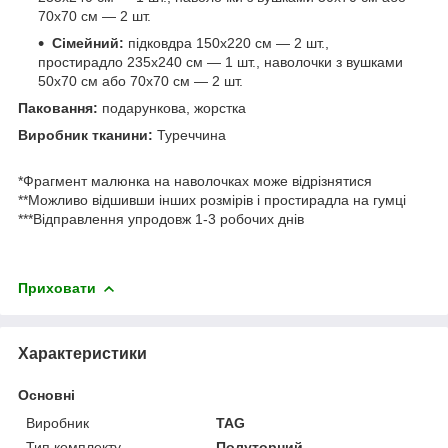
70х70 см — 2 шт.
Сімейний:
підковдра 150х220 см — 2 шт.,
простирадло 235х240 см — 1 шт., наволочки з вушками
50х70 см або 70х70 см — 2 шт.
Паковання:
подарункова, жорстка
Виробник тканини:
Туреччина
*Фрагмент малюнка на наволочках може відрізнятися
**Можливо відшивши інших розмірів і простирадла на гумці
***Відправлення упродовж 1-3 робочих днів
Приховати
Характеристики
Основні
Виробник
TAG
Тип комплекту
Полуторний