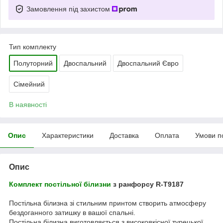
Замовлення під захистом
Тип комплекту
Полуторний
Двоспальний
Двоспальний Євро
Сімейний
В наявності
Опис
Характеристики
Доставка
Оплата
Умови п
Опис
Комплект постільної білизни
з ранфорсу R-T9187
Постільна білизна зі стильним принтом створить атмосферу
бездоганного затишку в вашої спальні.
Постільна білизна виготовляється з високоякісної турецької