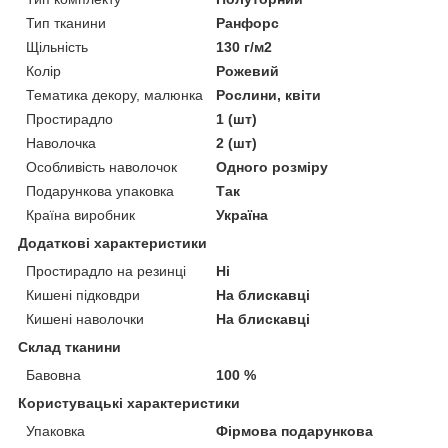
Тип тканини
Ранфорс
Щільність
130 г/м2
Колір
Рожевий
Тематика декору, малюнка
Рослини, квіти
Простирадло
1 (шт)
Наволочка
2 (шт)
Особливість наволочок
Одного розміру
Подарункова упаковка
Так
Країна виробник
Україна
Додаткові характеристики
Простирадло на резинці
Ні
Кишені підковдри
На блискавці
Кишені наволочки
На блискавці
Склад тканини
Бавовна
100 %
Користувацькі характеристики
Упаковка
Фірмова подарункова