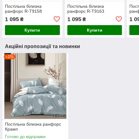
Постільна білизна
Постільна білизна
Пост
ранфорс R-T9158
ранфорс R-T9163
ран
1 095
1 095
1 0
₴
₴
Купити
Купити
Акційні пропозиції та новинки
–1%
Постільна білизна ранфорс
Крамп
Готово до відправки