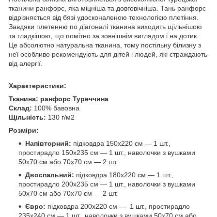
тканини ранфорс, яка міцніша та довговічніша. Тань ранфорс
відрізняється від бязі удосконаленою технологією плетіння.
Завдяки плетенню по діагоналі тканина виходить щільнішою
та гладкішою, що помітно за зовнішнім виглядом і на дотик.
Це абсолютно натуральна тканина, тому постільну білизну з
неї особливо рекомендують для дітей і людей, які страждають
від алергії.
Характеристики:
Тканина:
ранфорс Туреччина
Склад:
100% бавовна
Щільність:
130 г/м2
Розміри:
Напівторний:
підковдра 150х220 см — 1 шт.,
простирадло 150х235 см — 1 шт., наволочки з вушками
50х70 см або 70х70 см — 2 шт.
Двоспальний:
підковдра 180х220 см — 1 шт.,
простирадло 200х235 см — 1 шт., наволочки з вушками
50х70 см або 70х70 см — 2 шт.
Євро:
підковдра 200х220 см — 1 шт., простирадло
235х240 см — 1 шт., наволочки з вушками 50х70 см або