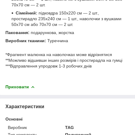
70х70 см — 2 шт.
Сімейний:
підковдра 150х220 см — 2 шт.,
простирадло 235х240 см — 1 шт., наволочки з вушками
50х70 см або 70х70 см — 2 шт.
Паковання:
подарункова, жорстка
Виробник тканини:
Туреччина
*Фрагмент малюнка на наволочках може відрізнятися
**Можливо відшивши інших розмірів і простирадла на гумці
***Відправлення упродовж 1-3 робочих днів
Приховати
Характеристики
Основні
Виробник
TAG
Тип комплекту
Полуторний