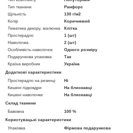
Тип тканини
Ранфорс
Щільність
130 г/м2
Колір
Коричневий
Тематика декору, малюнка
Клітка
Простирадло
1 (шт)
Наволочка
2 (шт)
Особливість наволочок
Одного розміру
Подарункова упаковка
Так
Країна виробник
Україна
Додаткові характеристики
Простирадло на резинці
Ні
Кишені підковдри
На блискавці
Кишені наволочки
На блискавці
Склад тканини
Бавовна
100 %
Користувацькі характеристики
Упаковка
Фірмова подарункова