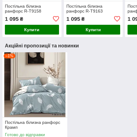
Постільна білизна
Постільна білизна
Пост
ранфорс R-T9158
ранфорс R-T9163
ран
1 095
1 095
1 0
₴
₴
Купити
Купити
Акційні пропозиції та новинки
–1%
Постільна білизна ранфорс
Крамп
Готово до відправки