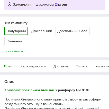
Замовлення під захистом
Тип комплекту
Полуторний
Двоспальний
Двоспальний Євро
Сімейний
В наявності
Опис
Характеристики
Доставка
Оплата
Умови п
Опис
Комплект постільної білизни
з ранфорсу R-T9181
Постільна білизна зі стильним принтом створить атмосферу
бездоганного затишку в вашої спальні.
Постільна білизна виготовляється з високоякісної турецької