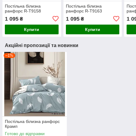
Постільна білизна
Постільна білизна
Пост
ранфорс R-T9158
ранфорс R-T9163
ран
1 095
1 095
1 0
₴
₴
Купити
Купити
Акційні пропозиції та новинки
–1%
Постільна білизна ранфорс
Крамп
Готово до відправки