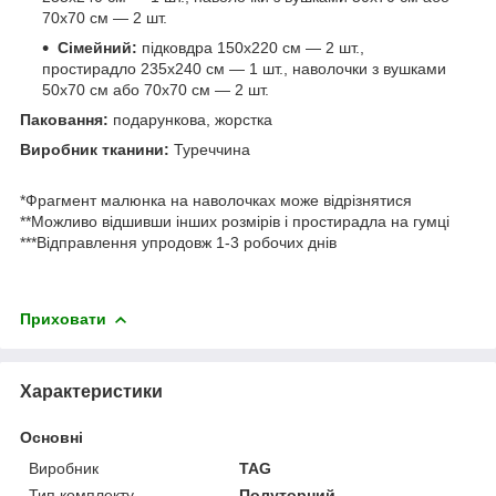
70х70 см — 2 шт.
Сімейний:
підковдра 150х220 см — 2 шт.,
простирадло 235х240 см — 1 шт., наволочки з вушками
50х70 см або 70х70 см — 2 шт.
Паковання:
подарункова, жорстка
Виробник тканини:
Туреччина
*Фрагмент малюнка на наволочках може відрізнятися
**Можливо відшивши інших розмірів і простирадла на гумці
***Відправлення упродовж 1-3 робочих днів
Приховати
Характеристики
Основні
Виробник
TAG
Тип комплекту
Полуторний