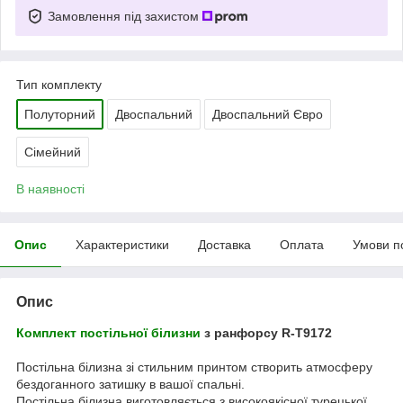
Замовлення під захистом
Тип комплекту
Полуторний
Двоспальний
Двоспальний Євро
Сімейний
В наявності
Опис
Характеристики
Доставка
Оплата
Умови п
Опис
Комплект постільної білизни
з ранфорсу R-T9172
Постільна білизна зі стильним принтом створить атмосферу
бездоганного затишку в вашої спальні.
Постільна білизна виготовляється з високоякісної турецької