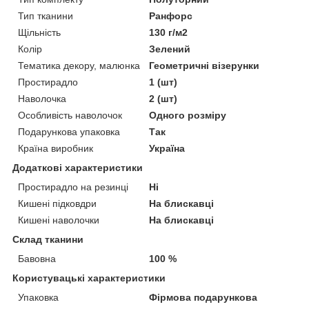
Тип тканини
Ранфорс
Щільність
130 г/м2
Колір
Зелений
Тематика декору, малюнка
Геометричні візерунки
Простирадло
1 (шт)
Наволочка
2 (шт)
Особливість наволочок
Одного розміру
Подарункова упаковка
Так
Країна виробник
Україна
Додаткові характеристики
Простирадло на резинці
Ні
Кишені підковдри
На блискавці
Кишені наволочки
На блискавці
Склад тканини
Бавовна
100 %
Користувацькі характеристики
Упаковка
Фірмова подарункова