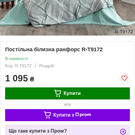
Постільна білизна ранфорс R-T9172
В наявності
Код: R-T9172
Роздріб
1 095
₴
Купити
або
Купити з
Що таке купити з Пром?