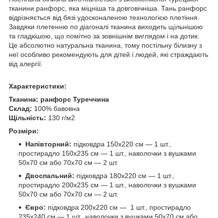
тканини ранфорс, яка міцніша та довговічніша. Тань ранфорс
відрізняється від бязі удосконаленою технологією плетіння.
Завдяки плетенню по діагоналі тканина виходить щільнішою
та гладкішою, що помітно за зовнішнім виглядом і на дотик.
Це абсолютно натуральна тканина, тому постільну білизну з
неї особливо рекомендують для дітей і людей, які страждають
від алергії.
Характеристики:
Тканина:
ранфорс Туреччина
Склад:
100% бавовна
Щільність:
130 г/м2
Розміри:
Напівторний:
підковдра 150х220 см — 1 шт.,
простирадло 150х235 см — 1 шт., наволочки з вушками
50х70 см або 70х70 см — 2 шт.
Двоспальний:
підковдра 180х220 см — 1 шт.,
простирадло 200х235 см — 1 шт., наволочки з вушками
50х70 см або 70х70 см — 2 шт.
Євро:
підковдра 200х220 см — 1 шт., простирадло
235х240 см — 1 шт., наволочки з вушками 50х70 см або